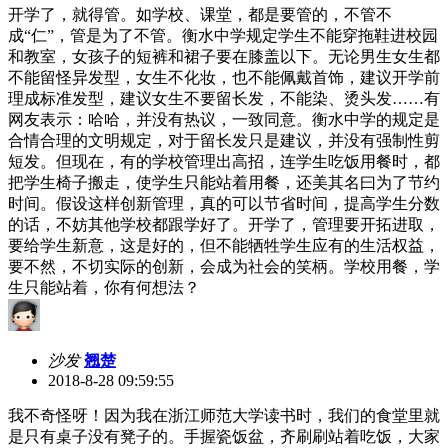
开学了，就得管。如学校、课堂，都是要管的，不管不
成“仁”，管是为了不管。衡水中学规定学生不能穿拖鞋进校园
和教室，女孩子的短裤和裙子要在膝盖以下。无论男生女生都
不能留怪异发型，女生不化妆，也不能佩戴首饰，建议开学前
理成标准发型，建议女生不要留长发，不能染、烫头发……有
网友表示：哈哈，并没有热议，一致同意。衡水中学的规定是
合情合理的文明规定，对于留长发只是建议，并没有强制性剪
短发。但现在，有的学校管理出高招，连学生吃饭用餐时，都
把学生椅子搬走，使学生只能站着用餐，还美其名曰为了节约
时间。假设这样创新管理，真的可以节省时间，提高学生分数
的话，不妨其他学校都跟学好了。开学了，管理要开拓进取，
要给学生新意，这是好的，但不能牺牲学生应有的生活权益，
要不然，不切实际的创新，会成为社会的笑柄。学校用餐，学
生只能站着，你有何想法？
沙发
翘楚
2018-8-28 09:59:55
我不奇怪呀！因为我在浙江师范大学读书时，我们的食堂里就
是只有桌子没有凳子的。手握瓷饭盆，齐刷刷站着吃饭，大家