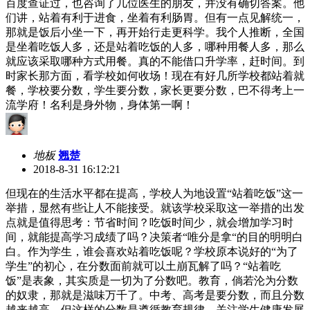
百度查证过，也咨询了几位医生的朋友，并没有确切答案。他
们讲，站着有利于进食，坐着有利肠胃。但有一点见解统一，
那就是饭后小坐一下，再开始行走更科学。我个人推断，全国
是坐着吃饭人多，还是站着吃饭的人多，哪种用餐人多，那么
就应该采取哪种方式用餐。真的不能借口升学率，赶时间。到
时家长那方面，看学校如何收场！现在有好几所学校都站着就
餐，学校要分数，学生要分数，家长更要分数，巴不得考上一
流学府！名利是身外物，身体第一啊！
地板
翘楚
2018-8-31 16:12:21
但现在的生活水平都在提高，学校人为地设置“站着吃饭”这一
举措，显然有些让人不能接受。就该学校采取这一举措的出发
点就是值得思考：节省时间？吃饭时间少，就会增加学习时
间，就能提高学习成绩了吗？决策者“唯分是拿“的目的明明白
白。作为学生，谁会喜欢站着吃饭呢？学校原本说好的“为了
学生”的初心，在分数面前就可以土崩瓦解了吗？“站着吃
饭”是表象，其实质是一切为了分数吧。教育，倘若沦为分数
的奴隶，那就是滋味万千了。中考、高考是要分数，而且分数
越来越高，但这样的分数是遵循教育规律，关注学生健康发展