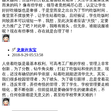
而来的吗？ 像有些学校，领导者竟然竭尽心思，认定让学生
好好吃顿饭也是奢侈，于是堂而皇之出台为了节约吃饭时间，
食堂里不摆放凳子，让学生站着吃饭。且经验证，学生吃饭时
间较原本可以缩短一半，我想，至此决策者应该“大悦”，定要
大力推广之了吧？对此举，我唯有摇头，但无奈。谁能说服谁
呢？现在有些事情，存在就是合理了呀！
#
5
龙泉许东宝
2018-9-29 05:53:58
人坐着吃饭是最基本权利。可高考工厂般的学校，管理上非常
创新，为了分数，钻牛角尖般，打起了吃饭站和坐的主意。现
在，还没有确切的科学依据，站着吃就能进清华北大。其实，
我们很多校园管理者，为了唬头、为了吸引眼球，总是变着花
样，违反常理，弄些奇怪的管理，苦了学生。学校管理要走精
细化，要不断创新，但前提就是要确保学生的健康成长，不
然，任何创新都是无意义的，甚至给学校带来灾难的！