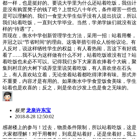
都一样，也是挺好的。要说大学里为什么还站着吃饭，我估计
是没有购置凳子的钱了吧？上世纪八十年代，条件艰苦一些也
是可以理解的。我们一食堂大学生似乎没有人提出抗议，所以
我们站着吃饭，一直到大学毕业。当然，学弟学妹们就没有这
样的“待遇”了。
而现在，衡水中学创新管理学生方法，采用一招：站着用餐，
并冠之以“节省时间”的理由。这项举措引得众人纷纷议论。有
人反对，说这样牺牲学生的权益；有人看热闹，言这下有好戏
看了……我不认为这样做有什么不对，站着吃饭谁没有过？站
着吃饭也未必不可以。记得我们乡下大家喜欢捧着个大碗，聚
集到村庄的大树下或弄堂里说笑着吃饭，有人喜欢坐在石头
上，有人喜欢站立着，无论坐着站着都吃得津津有味。形式并
不重要，内容才是有用的。如果衡水中学食堂饭食美味，学生
站着也是欢喜的；反之，则是坐在沙发上也是食之无味的。
板凳
龙泉许东宝
2018-8-28 12:50:02
感谢楼上的参与！过去，物质条件限制，所以站着吃饭，这是
大家都理解！对于用餐时，到底是站着好，还是坐着好，我上