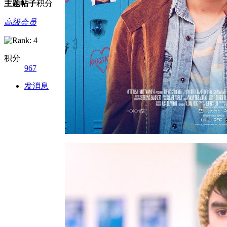
主题
帖子
积分
高级会员
积分
967
发消息