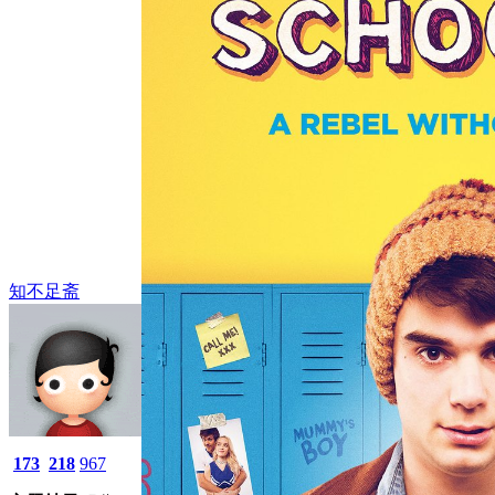
知不足斋
173
218
967