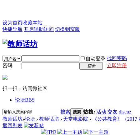
设为首页
收藏本站
快捷导航
开启辅助访问
切换到窄版
找回密码
自动登录
密码
立即注册
登录
扫一扫，访问微社区
论坛
BBS
搜索
热搜:
活动
交友
discuz
搜索
教师话坊
»
论坛
›
教师话坊
›
天堂电影院
›
《公共教育》（2017 
返回列表