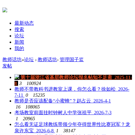
最新动态
搜索
论坛
新闻
我的
教师话坊
»
论坛
›
教师话坊
›
管理国子监
发帖
第十届浙江省基层教师论坛报名帖
知不足斋 2025-11-
8
3
100924
教师不带教科书进教室上课，你怎么看？
徐如松 2026-
7-11
0
15235
教师是否应该配备“小蜜蜂”？
赵占云 2026-4-1
16
108065
考场教室前面挂时钟
树人中学张祖平 2026-7-3
1
20965
怎么看无证足球教练带领少年夺得世界性比赛冠军？
龙
泉许东宝 2026-6-8
1
38147