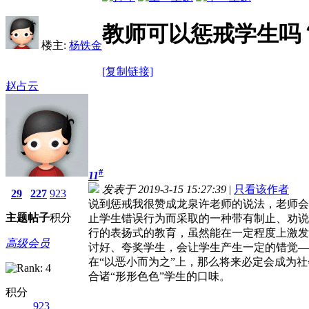
教师可以惩戒学生吗
楼主:
杨铁金
[复制链接]
赵占云
#
11
发表于 2019-3-15 15:27:39
|
只看该作者
29
227
923
说到惩戒我很赞成龙泉许老师的说法，老师会
主题
帖子
积分
止学生错误行为而采取的一种带有制止、劝说
行的表扬式的教育，虽然能在一定程度上激发
高级会员
讨好、夸奖学生，会让学生产生一定的错觉—
在“以恶小而为之”上，那么将来必定会成为
合诸“形形色色”学生的口味。
积分
923