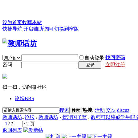
设为首页
收藏本站
快捷导航
开启辅助访问
切换到窄版
找回密码
自动登录
密码
立即注册
登录
扫一扫，访问微社区
论坛
BBS
搜索
热搜:
活动
交友
discuz
搜索
教师话坊
»
论坛
›
教师话坊
›
管理国子监
›
教师可以惩戒学生吗
1
2
/ 2 页
返回列表