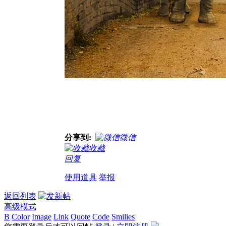
分享到:
微信
收藏
回复
使用道具
举报
返回列表
高级模式
B
Color
Image
Link
Quote
Code
Smilies