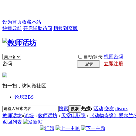
设为首页
收藏本站
快捷导航
开启辅助访问
切换到窄版
找回密码
自动登录
密码
立即注册
登录
扫一扫，访问微社区
论坛
BBS
搜索
热搜:
活动
交友
discuz
搜索
教师话坊
»
论坛
›
教师话坊
›
天堂电影院
›
《动物奇缘》爱尔兰/英国
返回列表