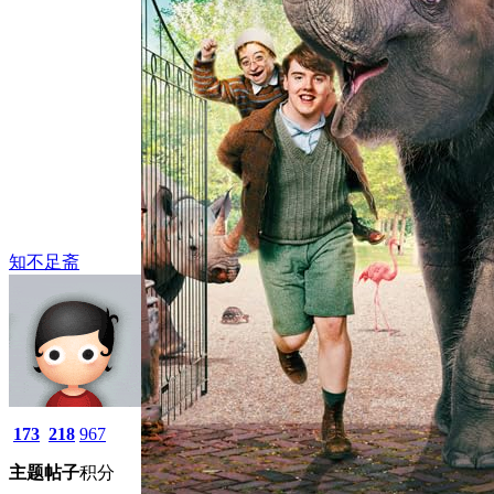
知不足斋
173
218
967
主题
帖子
积分