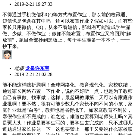
2019-2-21 19:27:33
不得通过手机微信和QQ等方式布置作业，那以前的校讯通、
短信也是包含在其中吗，还可以布置作业？假如可以，而有些
家长只用微信、QQ，从来不看短信，那就有可能造成学生漏
做、少做、不做作业 ；假如不能布置，布置作业又将回到“解
放前”，题目全部抄到黑板上，每个学生准备一本本子，一一
抄下来。
地板
龙泉许东宝
2019-2-21 21:02:28
能不能这样瞎折腾啊！全球网络化、教育现代化、家校联结，
通过家长网络布置一下作业，说的不好听一点，也是为了教师
自己有事做、找事做，这样，最起码教师第二天可以有家庭作
业批啊！要不然，很有可能少数几个家长不闻不问的小孩，家
庭作业就是“白卷”，教师也是省得批了。如家庭教育不到位，
寒假作业都不完成的，谁之过，难道也要算到老师头上吗？真
是冤大头！作业是要学生写的，要学生去完成的，只不过哪几
道题通过家长传达一下，这也要禁止，那里又要说什么家校联