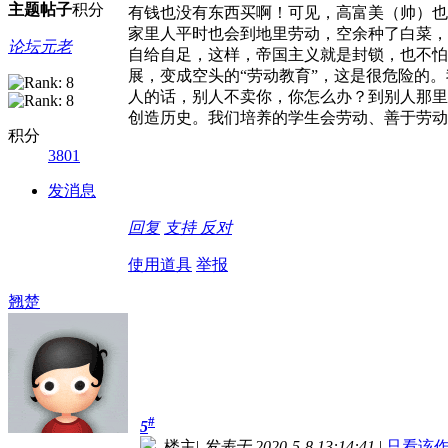
主题
帖子
积分
有钱也没有东西买啊！可见，高富美（帅）也
家里人平时也会到地里劳动，空余种了白菜，
论坛元老
自给自足，这样，帝国主义就是封锁，也不怕
展，变成空头的“劳动教育”，这是很危险的
人的话，别人不卖你，你怎么办？到别人那里
创造历史。我们培养的学生会劳动、善于劳动
积分
3801
发消息
回复
支持
反对
使用道具
举报
翘楚
#
5
楼主
|
发表于 2020-5-8 13:14:41
|
只看该