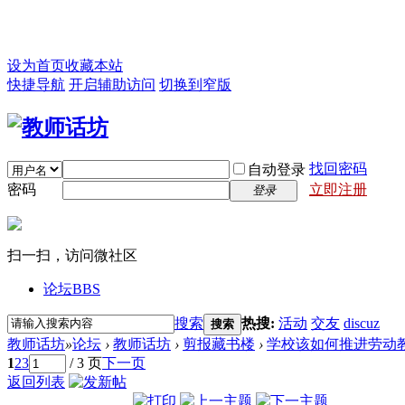
设为首页
收藏本站
快捷导航
开启辅助访问
切换到窄版
找回密码
自动登录
密码
立即注册
登录
扫一扫，访问微社区
论坛
BBS
搜索
热搜:
活动
交友
discuz
搜索
教师话坊
»
论坛
›
教师话坊
›
剪报藏书楼
›
学校该如何推进劳动
1
2
3
/ 3 页
下一页
返回列表