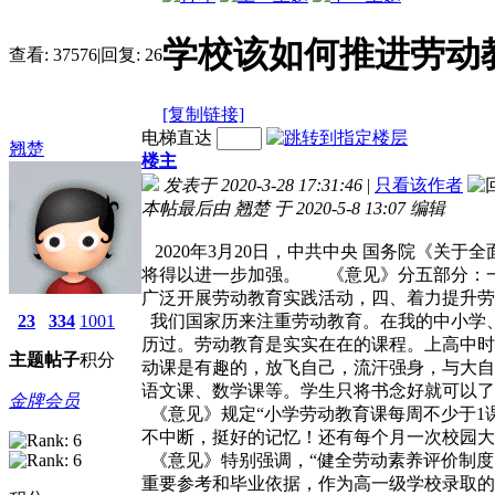
学校该如何推进劳动
查看:
37576
|
回复:
26
[复制链接]
电梯直达
翘楚
楼主
发表于 2020-3-28 17:31:46
|
只看该作者
本帖最后由 翘楚 于 2020-5-8 13:07 编辑
2020年3月20日，中共中央 国务院
《关于全
将得以进一步加强。
《意见》分五部分：
广泛开展劳动教育实践活动，四、着力提升劳
23
334
1001
我们国家历来注重劳动教育。在我的中小学、
历过。劳动教育是实实在在的课程。上高中时
主题
帖子
积分
动课是有趣的，放飞自己，流汗强身，与大自
语文课、数学课等。学生只将书念好就可以了
金牌会员
《意见》规定“小学劳动教育课每周不少于1
不中断，挺好的记忆！还有每个月一次校园大
《意见》特别强调，“
健全劳动素养评价制
重要参考和毕业依据，作为高一级学校录取的