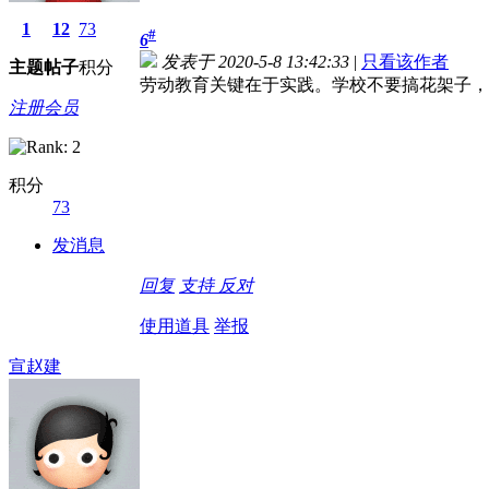
1
12
73
#
6
发表于 2020-5-8 13:42:33
|
只看该作者
主题
帖子
积分
劳动教育关键在于实践。学校不要搞花架子，
注册会员
积分
73
发消息
回复
支持
反对
使用道具
举报
宣赵建