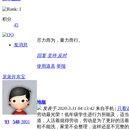
积分
45
尽力而为，量力而行。
发消息
回复
支持
反对
使用道具
举报
龙泉许东宝
地板
发表于 2020-3-31 04:13:42
来自手机
|
只看
劳动最光荣！低年级学生进行力所能及，适当
道，人活着就得劳动，劳动是为了更好的活着
93
548
3801
鞋不能洗，家里不会整理，这样还是不完整的