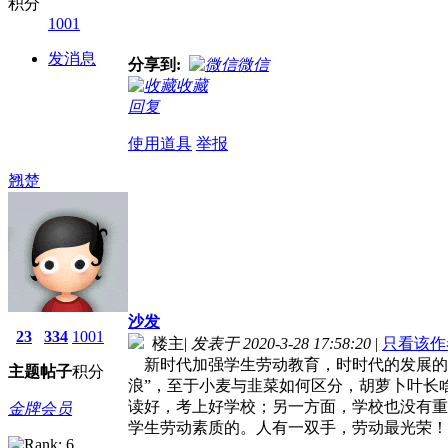
积分
1001
发消息
分享到:
微信
收藏
回复
使用道具
举报
翘楚
沙发
23
334
1001
楼主
|
发表于 2020-3-28 17:58:20
|
只看该作
新时代加强学生劳动教育，时时代的发展的
主题
帖子
积分
浪”，至于小麦与韭菜如何区分，胡萝卜叶长
读好，考上好学校；另一方面，学校也没有重
金牌会员
学生劳动素质的。人有一双手，劳动最光荣！