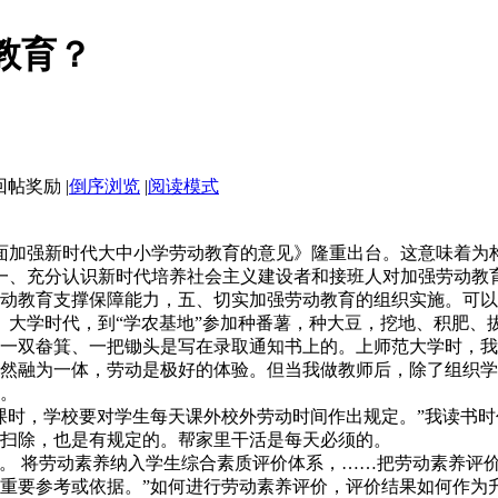
教育？
|
倒序浏览
|
阅读模式
面加强新时代大中小学劳动教育的意见》隆重出台。这意味着
为
一、充分认识新时代培养社会主义建设者和接班人对加强劳动教
动教育支撑保障能力，五、切实加强劳动教育的组织实施。可以
大学时代，到“学农基地”参加种番薯，种大豆，挖地、积肥、
一双畚箕、一把锄头是写在录取通知书上的。上师范大学时，我
然融为一体，劳动是极好的体验。但当我做教师后，除了组织学
。
课时，学校要对学生每天课外校外劳动时间作出规定。”
我读书时
扫除，也是有规定的。帮家里干活是每天必须的。
度。
将劳动素养纳入学生综合素质评价体系，……把劳动素养评
重要参考或依据。”如何进行劳动素养评价，评价结果如何作为