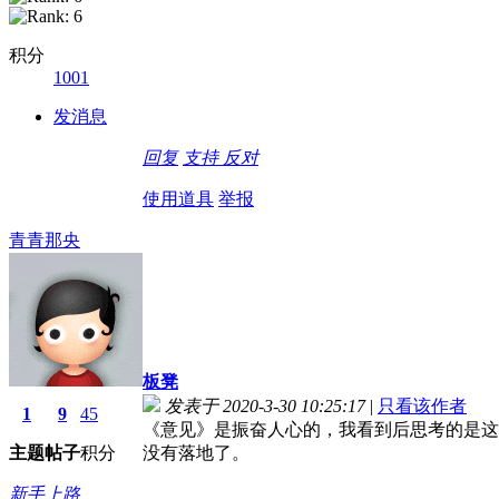
积分
1001
发消息
回复
支持
反对
使用道具
举报
青青那央
板凳
发表于 2020-3-30 10:25:17
|
只看该作者
1
9
45
《意见》是振奋人心的，我看到后思考的是这
主题
帖子
积分
没有落地了。
新手上路