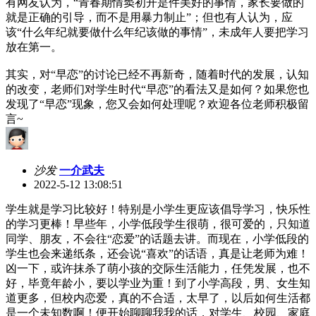
有网友认为，“青春期情窦初开是件美好的事情，家长要做的
就是正确的引导，而不是用暴力制止”；但也有人认为，应
该“什么年纪就要做什么年纪该做的事情”，未成年人要把学习
放在第一。
其实，对“早恋”的讨论已经不再新奇，随着时代的发展，认知
的改变，老师们对学生时代“早恋”的看法又是如何？如果您也
发现了“早恋”现象，您又会如何处理呢？欢迎各位老师积极留
言~
沙发
一介武夫
2022-5-12 13:08:51
学生就是学习比较好！特别是小学生更应该倡导学习，快乐性
的学习更棒！早些年，小学低段学生很萌，很可爱的，只知道
同学、朋友，不会往“恋爱”的话题去讲。而现在，小学低段的
学生也会来递纸条，还会说“喜欢”的话语，真是让老师为难！
凶一下，或许抹杀了萌小孩的交际生活能力，任凭发展，也不
好，毕竟年龄小，要以学业为重！到了小学高段，男、女生知
道更多，但校内恋爱，真的不合适，太早了，以后如何生活都
是一个未知数啊！便开始聊聊我我的话，对学生、校园、家庭