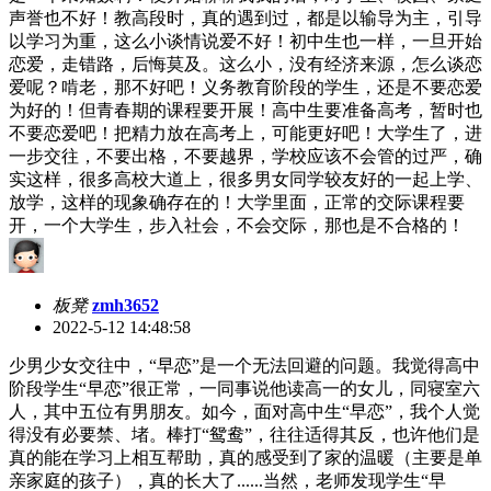
声誉也不好！教高段时，真的遇到过，都是以输导为主，引导
以学习为重，这么小谈情说爱不好！初中生也一样，一旦开始
恋爱，走错路，后悔莫及。这么小，没有经济来源，怎么谈恋
爱呢？啃老，那不好吧！义务教育阶段的学生，还是不要恋爱
为好的！但青春期的课程要开展！高中生要准备高考，暂时也
不要恋爱吧！把精力放在高考上，可能更好吧！大学生了，进
一步交往，不要出格，不要越界，学校应该不会管的过严，确
实这样，很多高校大道上，很多男女同学较友好的一起上学、
放学，这样的现象确存在的！大学里面，正常的交际课程要
开，一个大学生，步入社会，不会交际，那也是不合格的！
板凳
zmh3652
2022-5-12 14:48:58
少男少女交往中，“早恋”是一个无法回避的问题。我觉得高中
阶段学生“早恋”很正常，一同事说他读高一的女儿，同寝室六
人，其中五位有男朋友。如今，面对高中生“早恋”，我个人觉
得没有必要禁、堵。棒打“鸳鸯”，往往适得其反，也许他们是
真的能在学习上相互帮助，真的感受到了家的温暖（主要是单
亲家庭的孩子），真的长大了......当然，老师发现学生“早