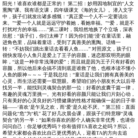
阳光！谁喜欢谁都是正常的！ 第二招：妙用因地制宜的“人文
熏陶”课。我有语文课，四年级课文《海的女儿》。潜入文字
中，孩子们就发出诸多感慨：“真正爱一个人不一定要说出
来。”“爱一个人就是远远守护着她，看她幸福。”“爱，就是不
打扰对方的幸福……”第二课时，我坦然地换了个立场，深表
欣慰：“孩子们，你们太棒了！因为你们能‘浸’在童话里，融
进角色里，品味着童话，受到了真善美的熏陶。话锋一
转：“不妨我们跳出童话去看看人鱼……” 对照原文，孩子们
很快发现小人鱼只是爱上了王子的容颜，迷恋那双明亮的眼
眸，“这是一种非常浅薄的爱”；而且就是因为王子只有好看的
容颜，所以他后来会搞不清到底是谁救了他，也根本读不懂小
人鱼的眼神～～～ 于是我总结：“童话是让我们拥有真善美的
心灵，而生活还需要一双慧眼。希望咱们的小朋友长大以后寻
找另一半，能找到灵魂契合的那一位：好看的皮囊千篇一律，
有趣的灵魂万里挑一。光有好看的容颜只能让我们片刻心动，
只有美好的心灵良好的习惯健康的性格才能确保一起的日子幸
福——‘喜欢’是乍见之欢，而‘爱’是久处不厌。” 第三招：直面
问题化“危”为“机” 花了好几次晨会课，跟孩子们特意聊“灵魂
契合”的另一半：“如果你喜欢的那个人确实非常优秀，也请你
问问自己：你足够优秀吗？你有值得TA喜欢之处吗？所以，
希望大家都会喜欢比自己更优秀的人，迎着TA的方向去追