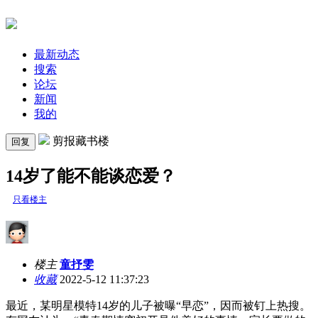
最新动态
搜索
论坛
新闻
我的
剪报藏书楼
回复
14岁了能不能谈恋爱？
只看楼主
楼主
童抒雯
收藏
2022-5-12 11:37:23
最近，某明星模特14岁的儿子被曝“早恋”，因而被钉上热搜。