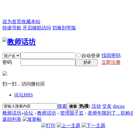
设为首页
收藏本站
快捷导航
开启辅助访问
切换到窄版
找回密码
自动登录
密码
立即注册
登录
扫一扫，访问微社区
论坛
BBS
搜索
热搜:
活动
交友
discuz
搜索
教师话坊
»
论坛
›
教师话坊
›
管理国子监
›
老师年限到了，职称自然
返回列表