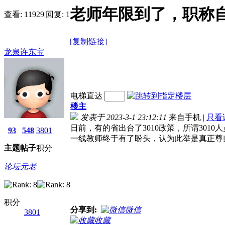
老师年限到了，职称
查看:
11929
|
回复:
1
[复制链接]
龙泉许东宝
电梯直达
楼主
发表于 2023-3-1 23:12:11
来自手机
|
只看
日前，有的省出台了3010政策，所谓301
93
548
3801
一线教师终于有了盼头，认为此举是真正尊
主题
帖子
积分
论坛元老
积分
分享到:
微信
3801
收藏