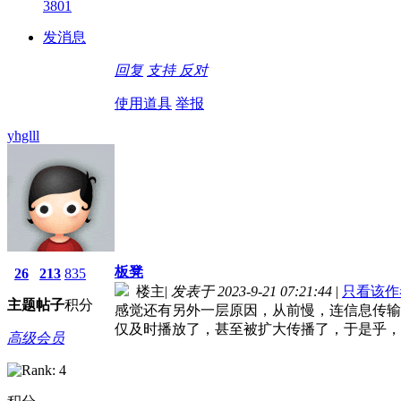
3801
发消息
回复
支持
反对
使用道具
举报
yhglll
板凳
26
213
835
楼主
|
发表于 2023-9-21 07:21:44
|
只看该作
主题
帖子
积分
感觉还有另外一层原因，从前慢，连信息传输
仅及时播放了，甚至被扩大传播了，于是乎，
高级会员