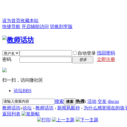
设为首页
收藏本站
快捷导航
开启辅助访问
切换到窄版
找回密码
自动登录
密码
立即注册
登录
扫一扫，访问微社区
论坛
BBS
搜索
热搜:
活动
交友
discuz
搜索
教师话坊
»
论坛
›
教师话坊
›
新闻风船抄
›
为什么感觉现在的孩
返回列表