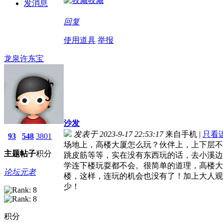
收藏
发消息
回复
使用道具
举报
龙泉许东宝
沙发
发表于 2023-9-17 22:53:17
来自手机
|
只看
93
548
3801
场地上，高楼大厦怎么玩？伙伴上，上下层不
主题
帖子
积分
跳皮筋等等，实在没有东西玩的话，去小溪边
学连下楼玩耍都不会。很简单的道理，高楼大
论坛元老
楼，这样，连玩的机会也没有了！加上大人观
少！
积分