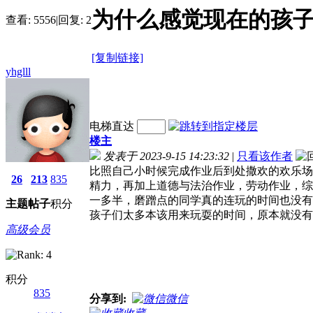
为什么感觉现在的孩
查看:
5556
|
回复:
2
[复制链接]
yhglll
电梯直达
楼主
发表于 2023-9-15 14:23:32
|
只看该作者
比照自己小时候完成作业后到处撒欢的欢乐场
26
213
835
精力，再加上道德与法治作业，劳动作业，综
一多半，磨蹭点的同学真的连玩的时间也没有
主题
帖子
积分
孩子们太多本该用来玩耍的时间，原本就没有
高级会员
积分
835
分享到:
微信