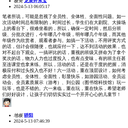
板凳
龙泉许东宝
2024-5-13 06:05:17
笔者所说，可能是忽视了全员性、全体牲、全面性问题。如一
次活动时间总有限制的，时间过长，学生们在大剧院、大操场
上的看台下，很难坐着的，所以，确保一定时间，然后分班
级、分批次进行，今年哪几个年级，明年哪几个年级，而其他
年级作为欣赏者、观看者参与。如搞一下活动，不用评奖方式
的话，估计会很随便，也就应付一下，达不到活动的效果，也
对不起台下观众。一搞评比的话，重视的班级又拼命为了拿个
奖次的话，物力人力也过度投入，也有点变味，有的班主任甚
至连课堂也拿来练。所以，活动的话，还是在于度的把握，消
极应付和过头投入也不好！六一活动，重在顶层设计，如何考
虑全员性、全体性、全面性，彰显快乐，如游园活动、全员运
动会、全员素质展示（游考）、到公园（图书馆科技馆）玩一
玩等，也是不错的。六一来临，重在玩，重在快乐，希望老师
们好好设计，让孩子们切切实实过一个开开心心的儿童节！
地板
骄阳
2024-5-13 07:46:39