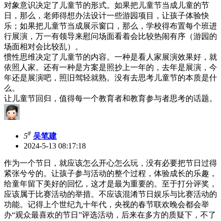
对象意识决定了儿童节的形式。如果把儿童节当成儿童的节
日，那么，老师得想办法设计一些游园项目，让孩子体验快
乐；如果把儿童节当成展示窗口，那么，学校得布置每个班进
行展演，万一有领导来慰问场面看着会比较热闹有序（游园的
场面相对会比较乱）。
惯性思维决定了儿童节的内容。一种是看人家展演效果好，就
依照人家。还有一种是方案是照抄上一年的，去年是展演，今
年还是展演吧，照旧驾轻就熟。没有去思考儿童节的本质是什
么。
让儿童节回归，值得每一个教育者和教育参与者思考的话题。
#
5
吴笔建
2024-5-13 08:17:18
作为一个节日，就应该怎么开心怎么玩，没有必要把节日过得
紧张兮兮的。让孩子参与活动的整个过程，体验成长的乐趣，
给童年留下美好的回忆，这才是最为重要的。至于打分评奖，
应该属于比赛活动的举措。不应该混淆节日娱乐与比赛活动的
功能。记得上个世纪九十年代，央视的春节联欢晚会都会举
办“观众最喜欢的节日”评选活动，后来在多方的质疑下，不了