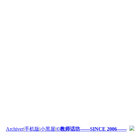
Archiver
|
手机版
|
小黑屋
|
©教师话坊——SINCE 2006——