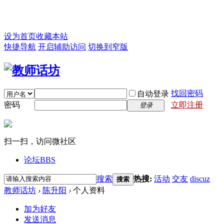
设为首页
收藏本站
快捷导航
开启辅助访问
切换到窄版
找回密码
自动登录
密码
立即注册
登录
扫一扫，访问微社区
论坛
BBS
搜索
热搜:
活动
交友
discuz
搜索
教师话坊
›
陈升阳
›
个人资料
加为好友
发送消息