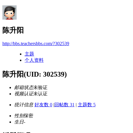
陈升阳
http://bbs.teachersbbs.com/?302539
主题
个人资料
陈升阳
(UID: 302539)
邮箱状态
未验证
视频认证
未认证
统计信息
好友数 0
|
回帖数 31
|
主题数 5
性别
保密
生日
-