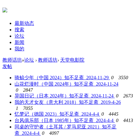
最新动态
搜索
论坛
新闻
我的
教师话坊
»
论坛
›
教师话坊
›
天堂电影院
发帖
骑鲸少年（中国 2024）
知不足斋 2024-11-29
0
3550
山花烂漫时（中国 2024年）
知不足斋 2024-11-24
0
2847
异国日记（日本 2024年）
知不足斋 2024-11-24
0
2673
我的天才女友（意大利 2018）
知不足斋 2019-4-26
1
7055
忆梦记（德国 2023）
知不足斋 2024-4-4
0
4445
台风俱乐部（日本 1985年）
知不足斋 2024-4-4
0
4413
同桌的守护者（土耳其 / 罗马尼亚 2021）
知不足
斋 2024-4-4
0
4097