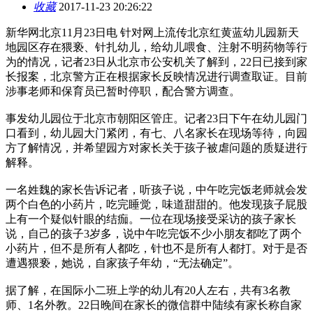
收藏
2017-11-23 20:26:22
新华网北京11月23日电 针对网上流传北京红黄蓝幼儿园新天
地园区存在猥亵、针扎幼儿，给幼儿喂食、注射不明药物等行
为的情况，记者23日从北京市公安机关了解到，22日已接到家
长报案，北京警方正在根据家长反映情况进行调查取证。目前
涉事老师和保育员已暂时停职，配合警方调查。
事发幼儿园位于北京市朝阳区管庄。记者23日下午在幼儿园门
口看到，幼儿园大门紧闭，有七、八名家长在现场等待，向园
方了解情况，并希望园方对家长关于孩子被虐问题的质疑进行
解释。
一名姓魏的家长告诉记者，听孩子说，中午吃完饭老师就会发
两个白色的小药片，吃完睡觉，味道甜甜的。他发现孩子屁股
上有一个疑似针眼的结痂。一位在现场接受采访的孩子家长
说，自己的孩子3岁多，说中午吃完饭不少小朋友都吃了两个
小药片，但不是所有人都吃，针也不是所有人都打。对于是否
遭遇猥亵，她说，自家孩子年幼，“无法确定”。
据了解，在国际小二班上学的幼儿有20人左右，共有3名教
师、1名外教。22日晚间在家长的微信群中陆续有家长称自家