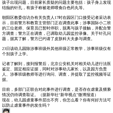
孩子出现问题，目前家长质疑的问题主要包括：孩子身上发现
结痂的针孔，有孩子称被老师喂食白色药丸等。
朝阳区教委信访办有关负责人17时在园区门口接受记者采访表
示，目前警方和教育主管部门正在调查此事；涉事国际小二班
的三位老师、保育员已暂时停职，脱离与孩子接触，并配合警
方调查；警方正在调查，已调取幼儿园监控录像。关于针孔问
题，据其了解，警方已约请了皮肤科大夫参与调查。
23日该幼儿园除涉事班级外其他班级正常教学，涉事班级仅有
个别孩子上学。
记者了解到，接到报警后，北京公安机关对相关幼儿进行法医
鉴定、固定相应证据，同时对涉事幼儿家长，以及园方负责
人、涉事班级教师等进行询问、调查，并提取了监控视频等证
据。
目前，多部门正联合对此事件进行调查，是否存在虐童及猥亵
情况仍待调查取证。（据新华社“新华视点”微博报道）
现在，幼儿园虐童事件层出不穷，你怎么看？你有何好方法可
以防止虐童事件的发生吗？