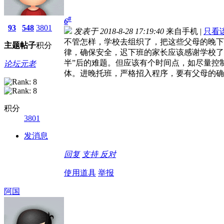
#
6
93
548
3801
发表于 2018-8-28 17:19:40
来自手机
|
只看
不管怎样，学校去组织了，把这些父母的晚下
主题
帖子
积分
律，确保安全，迟下班的家长应该感谢学校了
半”后的难题。但应该有个时间点，如尽量控
论坛元老
体。进晚托班，严格招入程序，要有父母的确
积分
3801
发消息
回复
支持
反对
使用道具
举报
阿国