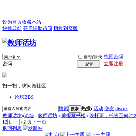
设为首页
收藏本站
快捷导航
开启辅助访问
切换到窄版
找回密码
自动登录
密码
立即注册
登录
扫一扫，访问微社区
论坛
BBS
搜索
热搜:
活动
交友
discuz
搜索
教师话坊
»
论坛
›
教师话坊
›
剪报藏书楼
›
晚托班，托管至何时
1
2
/ 2 页
下一页
返回列表