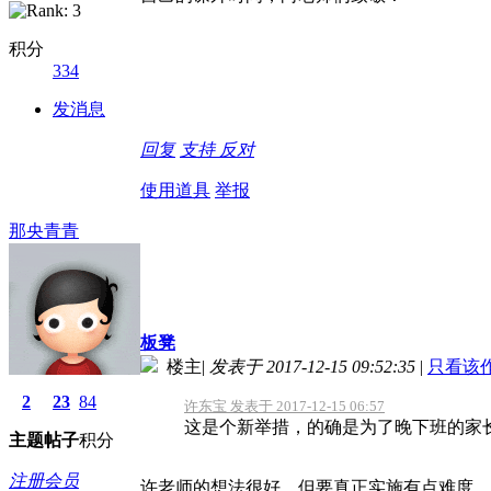
积分
334
发消息
回复
支持
反对
使用道具
举报
那央青青
板凳
楼主
|
发表于 2017-12-15 09:52:35
|
只看该
2
23
84
许东宝 发表于 2017-12-15 06:57
这是个新举措，的确是为了晚下班的家长
主题
帖子
积分
注册会员
许老师的想法很好，但要真正实施有点难度，