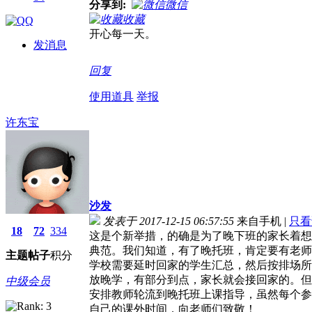
分享到:
微信
收藏
开心每一天。
发消息
回复
使用道具
举报
许东宝
沙发
发表于 2017-12-15 06:57:55
来自手机
|
只看
18
72
334
这是个新举措，的确是为了晚下班的家长着想
典范。我们知道，有了晚托班，肯定要有老师
主题
帖子
积分
学校需要延时回家的学生汇总，然后按排场所
放晚学，有部分到点，家长就会接回家的。但
中级会员
安排教师轮流到晚托班上课指导，虽然每个参
自己的课外时间，向老师们致敬！