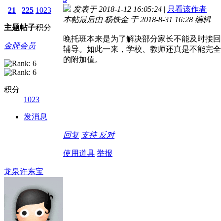
发表于 2018-1-12 16:05:24
|
只看该作者
21
225
1023
本帖最后由 杨铁金 于 2018-8-31 16:28 编辑
主题
帖子
积分
晚托班本来是为了解决部分家长不能及时接回
金牌会员
辅导。如此一来，学校、教师还真是不能完全
的附加值。
积分
1023
发消息
回复
支持
反对
使用道具
举报
龙泉许东宝