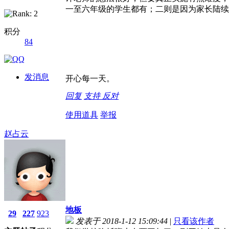
一至六年级的学生都有；二则是因为家长陆续
积分
84
发消息
开心每一天。
回复
支持
反对
使用道具
举报
赵占云
地板
29
227
923
发表于 2018-1-12 15:09:44
|
只看该作者