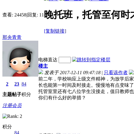
晚托班，托管至何时
查看:
24458
|
回复:
11
[复制链接]
那央青青
电梯直达
楼主
发表于 2017-12-11 09:47:18
|
只看该作者
前二年，学校响应上级文件精神，为放学后家
2
23
84
长也能第一时间及时接走。慢慢地有点变味了
托管室里还有七八位学生没接走，值日教师也
主题
帖子
积分
你们有什么好的举措？
注册会员
积分
84