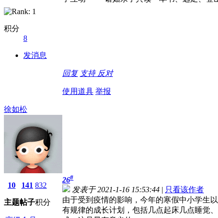
积分
8
发消息
回复
支持
反对
使用道具
举报
徐如松
#
26
10
141
832
发表于 2021-1-16 15:53:44
|
只看该作者
由于受到疫情的影响，今年的寒假中小学生以
主题
帖子
积分
有规律的成长计划，包括几点起床几点睡觉、