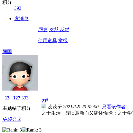
积分
393
发消息
回复
支持
反对
使用道具
举报
阿国
13
127
393
#
23
发表于 2021-1-9 20:52:00
|
只看该作者
主题
帖子
积分
之于生活，辞旧迎新而又满怀憧憬；之于学
中级会员