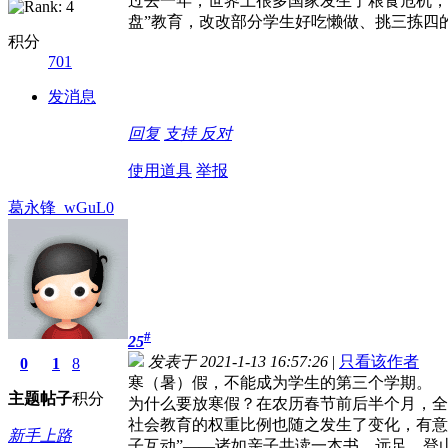
过去一年，世界上很多国家发生了粮食危机，
盘”教育，改改部分学生好吃懒做、挑三拣四
积分
701
发消息
回复
支持
反对
使用道具
举报
葛永锋_wGuL0
#
25
发表于 2021-1-13 16:57:26
|
只看该作者
0
1
8
寒（暑）假，不能成为学生的第三个学期。
主题
帖子
积分
为什么要放寒假？在农历春节前后半个月，全
社会教育的权重比例也随之发生了变化，有意
新手上路
子互动”——诸如亲子共读一本书、远足、登