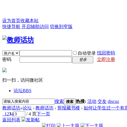
设为首页
收藏本站
快捷导航
开启辅助访问
切换到窄版
找回密码
自动登录
密码
立即注册
登录
扫一扫，访问微社区
论坛
BBS
搜索
热搜:
活动
交友
discuz
搜索
教师话坊
»
论坛
›
教师话坊
›
剪报藏书楼
›
如何让学生过一个有
1
2
3
4
/ 4 页
下一页
返回列表