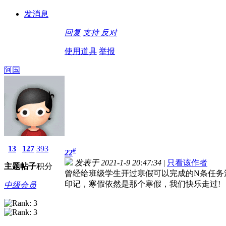
发消息
回复
支持
反对
使用道具
举报
阿国
13
127
393
#
22
发表于 2021-1-9 20:47:34
|
只看该作者
主题
帖子
积分
曾经给班级学生开过寒假可以完成的N条任务
印记，寒假依然是那个寒假，我们快乐走过!
中级会员