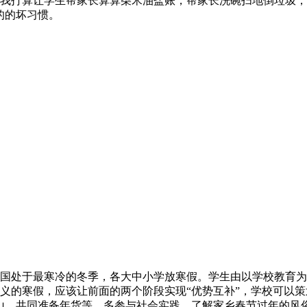
我打算让学生帮家长算算柴米油盐账，帮家长洗碗扫地倒垃圾，并
的的坏习惯。
国处于最寒冷的冬季，各大中小学放寒假。学生由以学校教育为
义的寒假，应该让前面的两个阶段实现“优势互补”，学校可以策
山、共同准备年货等，多参与社会实践，了解家乡春节过年的风