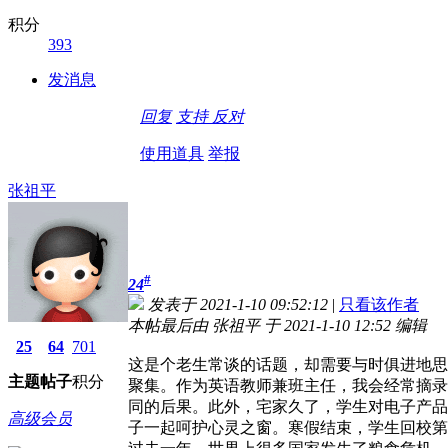
积分
393
发消息
回复
支持
反对
使用道具
举报
张祖平
#
24
发表于 2021-1-10 09:52:12
|
只看该作者
本帖最后由 张祖平 于 2021-1-10 12:52 编辑
25
64
701
这是个老生常谈的话题，却需要与时俱进地思
主题
帖子
积分
聚集。作为英语教师兼班主任，我会经常摘录
同的后果。此外，宅家久了，学生对电子产品
高级会员
子一起呵护心灵之窗。寒假结束，学生回校第