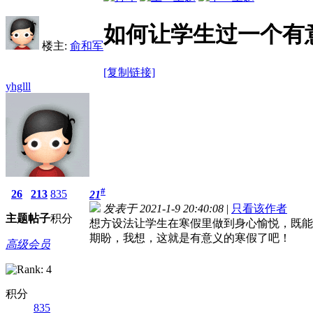
如何让学生过一个有
楼主:
俞和军
[复制链接]
yhglll
#
26
213
835
21
发表于 2021-1-9 20:40:08
|
只看该作者
主题
帖子
积分
想方设法让学生在寒假里做到身心愉悦，既能
期盼，我想，这就是有意义的寒假了吧！
高级会员
积分
835