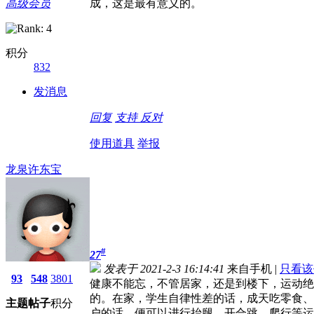
高级会员
成，这是最有意义的。
积分
832
发消息
回复
支持
反对
使用道具
举报
龙泉许东宝
#
27
发表于 2021-2-3 16:14:41
来自手机
|
只看该
93
548
3801
健康不能忘，不管居家，还是到楼下，运动绝
的。在家，学生自律性差的话，成天吃零食、
主题
帖子
积分
户的话，便可以进行抬腿、开合跳、爬行等运