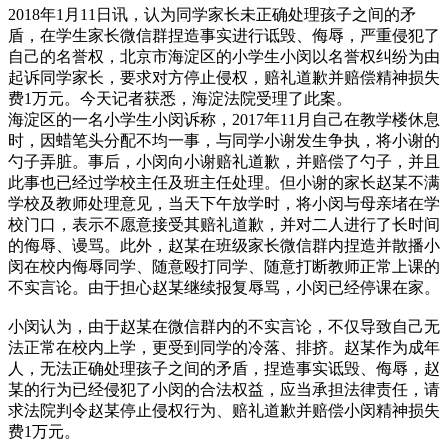
2018年1月11日讯，认为同学家长未正确处理孩子之间的矛
盾，在学生家长微信群捏造事实进行诋毁、侮辱，严重侵犯了
自己的名誉权，北京市海淀区的小学生小闵以名誉权纠纷为由
起诉同学家长，要求对方停止侵权，赔礼道歉并赔偿精神损失
费1万元。今天记者获悉，海淀法院受理了此案。
海淀区的一名小学生小闵诉称，2017年11月自己在教学楼休息
时，因蜡笔头分配不均一事，与同学小谢发生争执，将小谢的
勺子弄脏。事后，小闵向小谢赔礼道歉，并赔偿了勺子，并且
此事也已经过学校主任及班主任处理。但小谢的家长赵某不满
学校及教师处理意见，当天下午放学时，将小闵与母亲堵在学
校门口，表示不愿意接受其赔礼道歉，并对二人进行了长时间
的侮辱、谩骂。此外，赵某在班级家长微信群内捏造并散播小
闵在校内侮辱同学、随意殴打同学、随意打断教师正常上课的
不实言论。由于担心赵某继续报复辱骂，小闵已经停课在家。
小闵认为，由于赵某在微信群内的不实言论，不仅导致自己无
法正常在校内上学，更受到同学的冷落、排挤。赵某作为成年
人，无法正确处理孩子之间的矛盾，捏造事实诋毁、侮辱，赵
某的行为已经侵犯了小闵的合法权益，应当承担法律责任，请
求法院判令赵某停止侵权行为、赔礼道歉并赔偿小闵精神损失
费1万元。