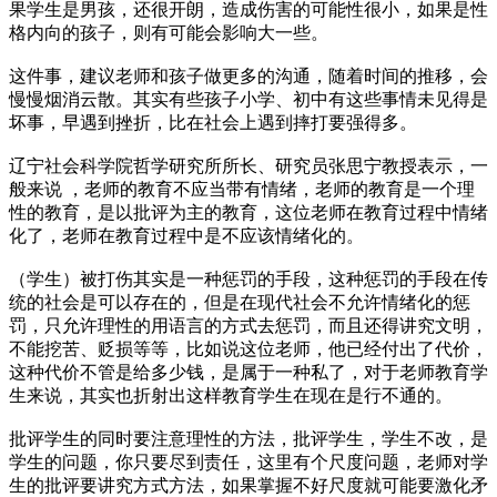
果学生是男孩，还很开朗，造成伤害的可能性很小，如果是性
格内向的孩子，则有可能会影响大一些。
这件事，建议老师和孩子做更多的沟通，随着时间的推移，会
慢慢烟消云散。其实有些孩子小学、初中有这些事情未见得是
坏事，早遇到挫折，比在社会上遇到摔打要强得多。
辽宁社会科学院哲学研究所所长、研究员张思宁教授表示，一
般来说 ，老师的教育不应当带有情绪，老师的教育是一个理
性的教育，是以批评为主的教育，这位老师在教育过程中情绪
化了，老师在教育过程中是不应该情绪化的。
（学生）被打伤其实是一种惩罚的手段，这种惩罚的手段在传
统的社会是可以存在的，但是在现代社会不允许情绪化的惩
罚，只允许理性的用语言的方式去惩罚，而且还得讲究文明，
不能挖苦、贬损等等，比如说这位老师，他已经付出了代价，
这种代价不管是给多少钱，是属于一种私了，对于老师教育学
生来说，其实也折射出这样教育学生在现在是行不通的。
批评学生的同时要注意理性的方法，批评学生，学生不改，是
学生的问题，你只要尽到责任，这里有个尺度问题，老师对学
生的批评要讲究方式方法，如果掌握不好尺度就可能要激化矛