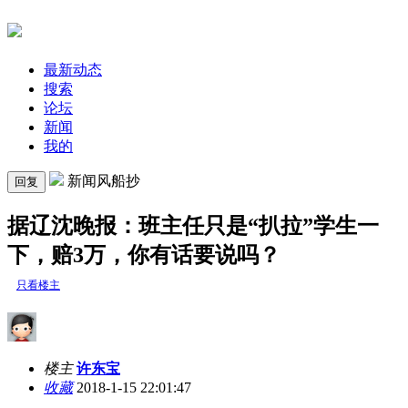
最新动态
搜索
论坛
新闻
我的
新闻风船抄
回复
据辽沈晚报：班主任只是“扒拉”学生一
下，赔3万，你有话要说吗？
只看楼主
楼主
许东宝
收藏
2018-1-15 22:01:47