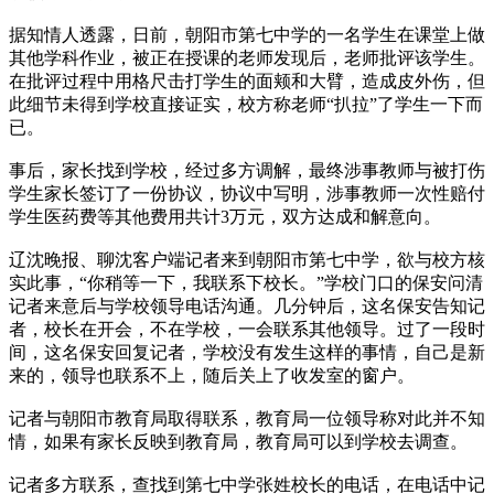
据知情人透露，日前，朝阳市第七中学的一名学生在课堂上做
其他学科作业，被正在授课的老师发现后，老师批评该学生。
在批评过程中用格尺击打学生的面颊和大臂，造成皮外伤，但
此细节未得到学校直接证实，校方称老师“扒拉”了学生一下而
已。
事后，家长找到学校，经过多方调解，最终涉事教师与被打伤
学生家长签订了一份协议，协议中写明，涉事教师一次性赔付
学生医药费等其他费用共计3万元，双方达成和解意向。
辽沈晚报、聊沈客户端记者来到朝阳市第七中学，欲与校方核
实此事，“你稍等一下，我联系下校长。”学校门口的保安问清
记者来意后与学校领导电话沟通。几分钟后，这名保安告知记
者，校长在开会，不在学校，一会联系其他领导。过了一段时
间，这名保安回复记者，学校没有发生这样的事情，自己是新
来的，领导也联系不上，随后关上了收发室的窗户。
记者与朝阳市教育局取得联系，教育局一位领导称对此并不知
情，如果有家长反映到教育局，教育局可以到学校去调查。
记者多方联系，查找到第七中学张姓校长的电话，在电话中记