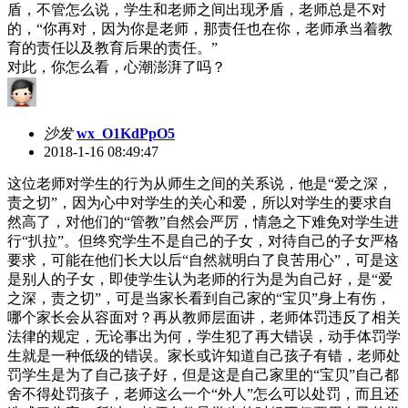
盾，不管怎么说，学生和老师之间出现矛盾，老师总是不对
的，“你再对，因为你是老师，那责任也在你，老师承当着教
育的责任以及教育后果的责任。”
对此，你怎么看，心潮澎湃了吗？
沙发
wx_O1KdPpO5
2018-1-16 08:49:47
这位老师对学生的行为从师生之间的关系说，他是“爱之深，
责之切”，因为心中对学生的关心和爱，所以对学生的要求自
然高了，对他们的“管教”自然会严厉，情急之下难免对学生进
行“扒拉”。但终究学生不是自己的子女，对待自己的子女严格
要求，可能在他们长大以后“自然就明白了良苦用心”，可是这
是别人的子女，即使学生认为老师的行为是为自己好，是“爱
之深，责之切”，可是当家长看到自己家的“宝贝”身上有伤，
哪个家长会从容面对？再从教师层面讲，老师体罚违反了相关
法律的规定，无论事出为何，学生犯了再大错误，动手体罚学
生就是一种低级的错误。家长或许知道自己孩子有错，老师处
罚学生是为了自己孩子好，但是这是自己家里的“宝贝”自己都
舍不得处罚孩子，老师这么一个“外人”怎么可以处罚，而且还