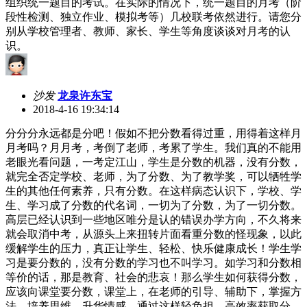
组织统一题目的考试。在实际的情况下，统一题目的月考（阶
段性检测、独立作业、模拟考等）几校联考依然进行。请您分
别从学校管理者、教师、家长、学生等角度谈谈对月考的认
识。
沙发
龙泉许东宝
2018-4-16 19:34:14
分分分永远都是分吧！假如不把分数看得过重，用得着这样月
月考吗？月月考，考倒了老师，考累了学生。我们真的不能用
老眼光看问题，一考定江山，学生是分数的机器，没有分数，
就完全否定学校、老师，为了分数、为了教学奖，可以牺牲学
生的其他任何素养，只有分数。在这样病态认识下，学校、学
生、学习成了分数的代名词，一切为了分数，为了一切分数。
高层已经认识到一些地区唯分是认的错误办学方向，不久将来
就会取消中考，从源头上来扭转片面看重分数的怪现象，以此
缓解学生的压力，真正让学生、轻松、快乐健康成长！学生学
习是要分数的，没有分数的学习也不叫学习。如学习和分数相
等价的话，那是教育、社会的悲哀！那么学生如何获得分数，
应该向课堂要分数，课堂上，在老师的引导、辅助下，掌握方
法，培养思维，升华情感，通过这样轻负担、高效率获取分