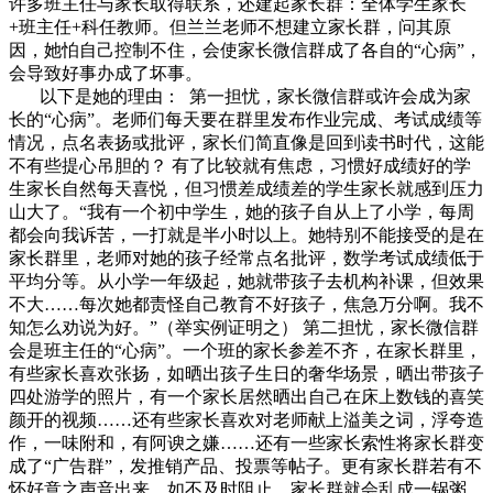
许多班主任与家长取得联系，还建起家长群：全体学生家长
+班主任+科任教师。但兰兰老师不想建立家长群，问其原
因，她怕自己控制不住，会使家长微信群成了各自的“心病”，
会导致好事办成了坏事。
以下是她的理由： 第一担忧，家长微信群或许会成为家
长的“心病”。老师们每天要在群里发布作业完成、考试成绩等
情况，点名表扬或批评，家长们简直像是回到读书时代，这能
不有些提心吊胆的？ 有了比较就有焦虑，习惯好成绩好的学
生家长自然每天喜悦，但习惯差成绩差的学生家长就感到压力
山大了。“我有一个初中学生，她的孩子自从上了小学，每周
都会向我诉苦，一打就是半小时以上。她特别不能接受的是在
家长群里，老师对她的孩子经常点名批评，数学考试成绩低于
平均分等。从小学一年级起，她就带孩子去机构补课，但效果
不大……每次她都责怪自己教育不好孩子，焦急万分啊。我不
知怎么劝说为好。”（举实例证明之） 第二担忧，家长微信群
会是班主任的“心病”。一个班的家长参差不齐，在家长群里，
有些家长喜欢张扬，如晒出孩子生日的奢华场景，晒出带孩子
四处游学的照片，有一个家长居然晒出自己在床上数钱的喜笑
颜开的视频……还有些家长喜欢对老师献上溢美之词，浮夸造
作，一味附和，有阿谀之嫌……还有一些家长索性将家长群变
成了“广告群”，发推销产品、投票等帖子。更有家长群若有不
怀好意之声音出来，如不及时阻止，家长群就会乱成一锅粥，