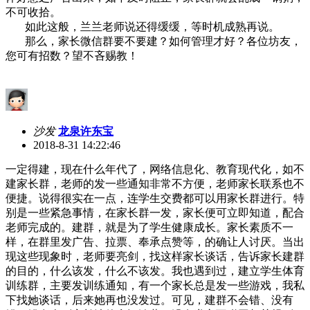
不可收拾。
如此这般，兰兰老师说还得缓缓，等时机成熟再说。
那么，家长微信群要不要建？如何管理才好？各位坊友，
您可有招数？望不吝赐教！
沙发
龙泉许东宝
2018-8-31 14:22:46
一定得建，现在什么年代了，网络信息化、教育现代化，如不
建家长群，老师的发一些通知非常不方便，老师家长联系也不
便捷。说得很实在一点，连学生交费都可以用家长群进行。特
别是一些紧急事情，在家长群一发，家长便可立即知道，配合
老师完成的。建群，就是为了学生健康成长。家长素质不一
样，在群里发广告、拉票、奉承点赞等，的确让人讨厌。当出
现这些现象时，老师要亮剑，找这样家长谈话，告诉家长建群
的目的，什么该发，什么不该发。我也遇到过，建立学生体育
训练群，主要发训练通知，有一个家长总是发一些游戏，我私
下找她谈话，后来她再也没发过。可见，建群不会错、没有