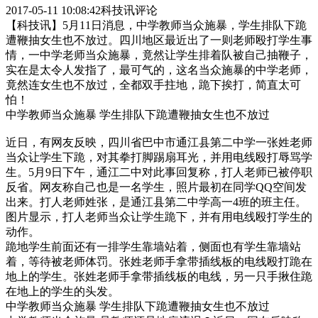
2017-05-11 10:08:42科技讯评论
【科技讯】5月11日消息，中学教师当众施暴，学生排队下跪
遭鞭抽女生也不放过。四川地区最近出了一则老师殴打学生事
情，一中学老师当众施暴，竟然让学生排着队被自己抽鞭子，
实在是太令人发指了，最可气的，这名当众施暴的中学老师，
竟然连女生也不放过，全都双手拄地，跪下挨打，简直太可
怕！
中学教师当众施暴 学生排队下跪遭鞭抽女生也不放过
近日，有网友反映，四川省巴中市通江县第二中学一张姓老师
当众让学生下跪，对其拳打脚踢扇耳光，并用电线殴打辱骂学
生。5月9日下午，通江二中对此事回复称，打人老师已被停职
反省。网友称自己也是一名学生，照片最初在同学QQ空间发
出来。打人老师姓张，是通江县第二中学高一4班的班主任。
图片显示，打人老师当众让学生跪下，并有用电线殴打学生的
动作。
跪地学生前面还有一排学生靠墙站着，侧面也有学生靠墙站
着，等待被老师体罚。张姓老师手拿带插线板的电线殴打跪在
地上的学生。张姓老师手拿带插线板的电线，另一只手揪住跪
在地上的学生的头发。
中学教师当众施暴 学生排队下跪遭鞭抽女生也不放过