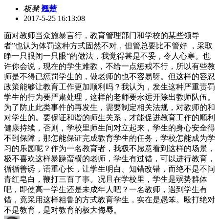
板凳
翘楚
2017-5-25 16:13:08
面对教师当众施暴言行，教育管理部门和学校的某些领导
者”也认为体罚这种方式固然不对，但管总要比不管好 ，采取
睁一只眼闭一只眼“的做法，我觉得甚是不妥，令人心寒。也
许你会说，现在的学生难教，不给一点惩戒不行，所以有些教
师是不得已惩罚学生的，做老师的也不容易呀。但这样的容忍
政策能够让教育工作更加顺利吗？我认为，发生这种严重责罚
学生的行为要严肃处理，这样的老师要永远开除出教师队伍。
为了防止此类事件的再发生，需要制定相关法规，对教师的和
对学生的。要保证和谐的师生关系，才能促进教育工作的顺利
健康持续，否则，学校里师生间对立起来，学生的身心安全得
不到保障，那怎能保证完成教育学生的任务，学校怎能成为学
习的乐园呢？作为一名教育者，我极不愿意看到这样的场景，
极不喜欢这样暴躁蛮横的老师，学生有过错，可以进行教育，
循循善诱，语重心长，让学生明白、知错改错，而绝不是不问
青红皂白，鞭打三百了事。况且在学校里，学生是弱势群体
吧，即使高一学生还是未成年人吧？一名教师，遇到学生有
错，竟采用这样粗鲁的方式教育学生，实在是愚笨。殴打绝对
不是教育，是对教育的极大侮辱。