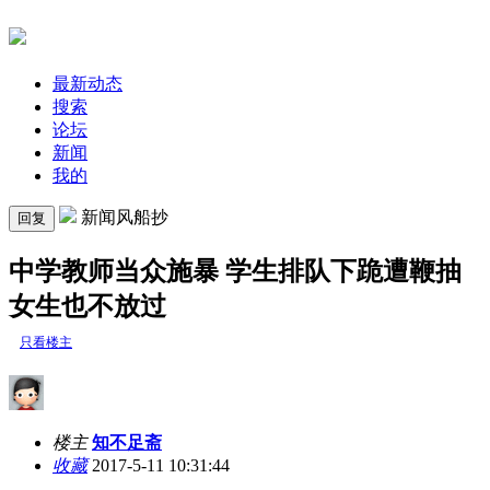
最新动态
搜索
论坛
新闻
我的
新闻风船抄
回复
中学教师当众施暴 学生排队下跪遭鞭抽
女生也不放过
只看楼主
楼主
知不足斋
收藏
2017-5-11 10:31:44