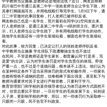
中学教师当众施暴,是教师还是地痞流氓？近日，网友反映称
四川省巴中市通江县第二中学一张姓老师当众让学生下跪，对
其拳打脚踢扇耳光，并用电线殴打辱骂学生。5月9日下午，通
江二中官微对此事回复称，打人老师已被停职反省。
网友称自己也是一名学生，照片最初在同学QQ空间发出来。
打人老师姓张，是通江县第二中学高一4班的班主任。图片显
示，打人老师当众让学生跪下，并有用电线殴打学生的动作。
跪地学生前面还有一排学生靠墙站着，侧面也有学生靠墙站
着。
对此此事，校方回复，已决定让打人的张姓老师停职反省.
中学教师当众施暴 学生排队下跪遭鞭抽女生也不放过
在民间，不管是教师还是学生家长，都普遍认同“打是亲，骂
是爱”的古训，认为对学生体罚是对学生负责任的体现。即使
严重一点，也不过是个道德问题，根本谈不上违法。他们认为
在某种特定条件下适当采用体罚的形式有积极作用，一些家长
也都有恨铁不成钢的思想，信奉棍棒下面出强龙，甚至私下与
教师沟通要求对其子女进行严格管教，只要利于学习。
教育管理部门和学校的某些领导者也认为体罚这种方式固然不
对，但管总要比不管好，一旦任学生的毛病发展下去，轻则误
人子弟，更影响学校的声誉。所以，对一些体罚行为采取睁一
只眼闭一只眼，民不告官不纠政策。