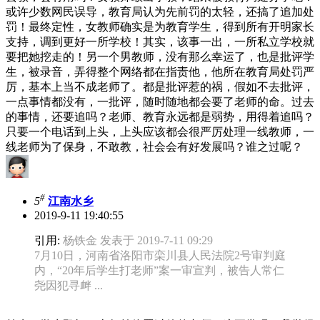
或许少数网民误导，教育局认为先前罚的太轻，还搞了追加处
罚！最终定性，女教师确实是为教育学生，得到所有开明家长
支持，调到更好一所学校！其实，该事一出，一所私立学校就
要把她挖走的！另一个男教师，没有那么幸运了，也是批评学
生，被录音，弄得整个网络都在指责他，他所在教育局处罚严
厉，基本上当不成老师了。都是批评惹的祸，假如不去批评，
一点事情都没有，一批评，随时随地都会要了老师的命。过去
的事情，还要追吗？老师、教育永远都是弱势，用得着追吗？
只要一个电话到上头，上头应该都会很严厉处理一线教师，一
线老师为了保身，不敢教，社会会有好发展吗？谁之过呢？
#
5
江南水乡
2019-9-11 19:40:55
引用:
杨铁金 发表于 2019-7-11 09:29
7月10日，河南省洛阳市栾川县人民法院2号审判庭
内，“20年后学生打老师”案一审宣判，被告人常仁
尧因犯寻衅 ...