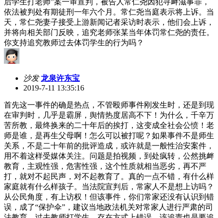
后学生打老师”案一审宣判，被告人常仁尧因犯寻衅滋事罪，
依法被判处有期徒刑一年六个月。常仁尧当庭表示将上诉。当
天，常仁尧妻子接受上游新闻记者采访时表示，他们会上诉，
并将向相关部门反映，追究老师张某当年体罚常仁尧的责任。
你支持追究教师过去体罚学生的行为吗？
沙发
龙泉许东宝
2019-7-11 13:35:16
首先这一事件的确是热点，不管殴师事件刚发生时，还是到现
在审判时，几乎是霸屏，舆情热度居高不下！为什么，千辛万
苦所教，最终换来的二十年后的挨打，这变成全社会公愤！老
师是谁，是再生父母啊！怎么可以被打呢？如果事件不是师生
关系，不是二十年前的批评造成，或许就是一般性治安案件，
用不着这样受媒体关注。问题是拍视频，到处疯转，公然挑衅
教育，主观性强，危害性强，这个性质就相当恶劣，再不严
打，就对不起民声，对不起教育了。真的一点不错，有什么样
家庭就有什么样孩子。当法院宣判后，常家人不是想上访吗？
从公民角度，有上访权！但该事件，你们常家还没有认识到错
误，成了“保护伞”，建议当地政法机关对常家人进行严肃的司
法教育。过去教师打学生，存在方式上错误，该追责也是要追