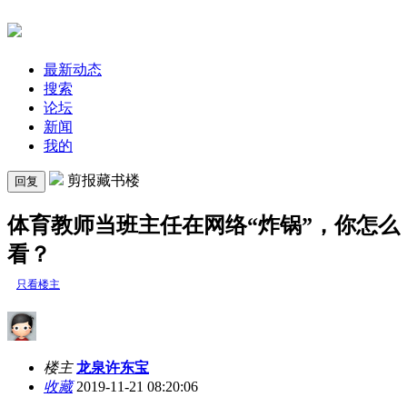
最新动态
搜索
论坛
新闻
我的
剪报藏书楼
回复
体育教师当班主任在网络“炸锅”，你怎么
看？
只看楼主
楼主
龙泉许东宝
收藏
2019-11-21 08:20:06