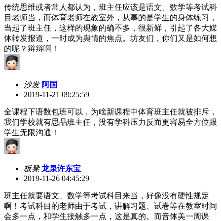
传统思维或者常人都认为，班主任应该是语文、数学等考试科
目老师当，而体育老师在教室外，从事的是学生的身体练习，
当起了班主任，这样的现象的确不多，很新鲜，引起了各大媒
体转发报道，一时成为舆情的焦点。坊友们，你们又是如何想
的呢？辩辩啊！
沙发
阿国
2019-11-21 09:25:59
全课程下语数包班可以，为啥新课程中体育班主任就被排斥，
我们学校就有思品班主任，没有学科压力反而更容易全方位跟
学生无限沟通！
板凳
龙泉许东宝
2019-11-26 04:45:29
班主任就要语文、数学等考试科目来当，好像没有硬性规定
啊！考试科目的老师由于考试，讲解习题、试卷等在教室时间
会多一点，和学生接触多一点，这是真的。而音体美一周课