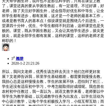
天天帮学困生补，或许也不是那么科学的，只有在课堂上教
了，课堂还真的要从学困生教起，有一定道理。不过好课，好
老师，除了关注好学困生外，还会指导好优生和中等生，让全
班学生都有进步，都有发展，这才是一个老师的最基本工作，
或者是教书育人的基本点！假设课堂就是围绕几个后进生，一
堂课四十分钟，优生、中等生都得不到启迪，这样课堂也是失
败的。课堂，既从学困生教起，又会让其他学生进步，拔尖更
拔尖，就是全部学生都有发展，这样的课堂，这样的老师才是
称职的！
#
5
翘楚
2020-1-2 21:21:26
所以，我问文老师，优秀生该怎样去关注？他们怎样更好发
展？文老师告诉我，班里学生基础都差，都需要我慢慢去教。
我担心总是这样慢慢去教，学生的发展不快，恐怕到了初三，
学生还没有适应初中学习，中考怎能取得好成绩呢。我也曾在
农村初中任教过，我一直以为，就语文教学来看，老师要以中
等学生为教学基础，以完成教学任务为出发点，以学生活动为
中心设计教学，让每个学生积极投入学习，小组互帮互助；而