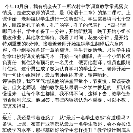
今年10月份，我有机会去了一所农村中学调查教学常规落实
情况，走进文教师的课堂。是《论语十二章》的第二课时。上
课伊始，老师组织学生进行一次听默写。学生需要填写七个空
格，应该是孔子的名，孔子的字，孔子的代表作 ，“四书“是
哪四本书。学生准备了一分钟，开始听默写，晚了开始小组长
批改作业，其他学生等待。我看了时间，花去8分钟，是开始
特别重要的8分钟。接着盖老师开始组织学生翻译后六章内
容，每小组要准备好一章的翻译。学生开始活动。只见学生纷
纷拿出抄好译文的练习本，开始一句句翻译。有一个小组长很
负责任，抓住没有预习的一名男生，硬要他翻译，组员也眼睛
盯住他，这个男生成了极为认真学习的学生之一。老师开始一
句一句让小组翻译，最后老师组织齐读，铃声响起。
评课阶段，我不客气地说他的课堂容量小，节奏慢，应该要改
进。但文老师说，他的教学是从最后一名学生教起的，所以得
慢慢来，让每个学生都懂。我不得不问，这样下去，教学任务
能否顺利完成。他回答，有些内容我认为不重要，可以不教，
应该来得及。
……
最后，我还是带着疑惑了：从“最后一名学生教起”有道理吗？
备课、上课、布置作业等都从最后一名学生教起，会不会拉低
班级学习水平，那些基础好的学生怎样提升？教学设计到底从