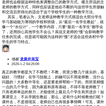
老师也会根据这种特色来调整自己的教学方式。楼主所说的文
老师的教学方式，同样也应该是他在不断的与这些学生所接触
和交流后所得出的适合于这个学校学生的一种教学方法。
其实，笔者认为，文老师这种教学方式很适合大部分学生
学习基础能力薄弱的学校和班级，从“最后一名学生教起”，就
像一个“水位计”，一个教学内容，只要“最后一名学生”都学会
了，还用担心其他学生不会么？虽说文老师的“慢”会影响教学
任务的完成，但是就可能因为这样的“慢”才适合这些农村中学
学生的学习特点。
地板
龙泉许东宝
2020-1-2 04:26:00
真正的教学都是为了不教吧！不教，班里少数几个拔尖的，基
础好、习惯好，在学习技能上，的确可以不用老师教，没什么
问题的！大多数中等生，还是要老师帮助一下的。而班里稍慢
一点的几个学生，因为家庭和原有基础，不得不靠老师教了！
只有老师单边的努力，才能使班上最后几个学生有所进步！如
果课堂上，不从学困生教起，那么，还有什么时候教他们呢？
课外去，不是很现实，老师自己也有很多事情啊！可见，课外