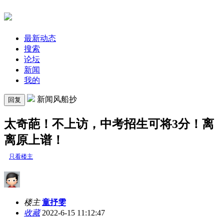
最新动态
搜索
论坛
新闻
我的
新闻风船抄
回复
太奇葩！不上访，中考招生可将3分！离
离原上谱！
只看楼主
楼主
童抒雯
收藏
2022-6-15 11:12:47