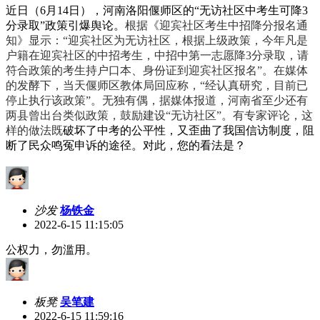
近日（6月14日），河南洛阳偃师区的“无访社区中考生可降3
分录取”政策引爆舆论。
根据《迎宾社区考生中招降分报名通
知》显示：“
迎宾社区为无访社区，根据上级政策，今年凡是
户籍在迎宾社区的中招考生，中招中第一志愿降3分录取，请
符合政策的考生持户口本、身份证到迎宾社区报名
”
。
在媒体
的发酵下，当天偃师区教体局回应称，“经认真研究，目前已
停止执行该政策”。无独有偶，据媒体报道，
河南省至少还有
两县曾出台类似政策，鼓励建设“无访社区”。有专家评论，这
样的做法既
破坏了中考的公平性，又歪曲了我国信访制度，阻
断了民众鸣冤申诉的途径。对此，您的看法是？
沙发
杨铁金
2022-6-15 11:15:05
公权力，勿滥用。
板凳
吴笔建
2022-6-15 11:59:16