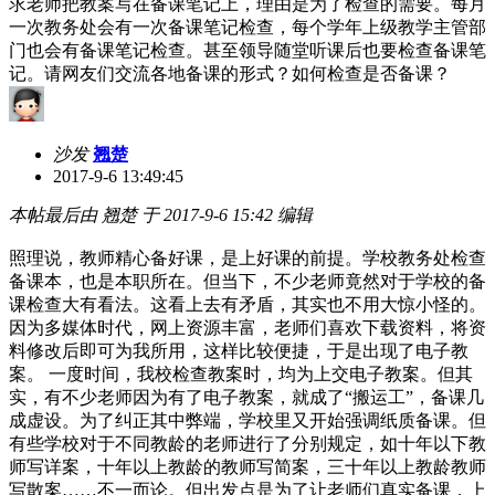
求老师把教案写在备课笔记上，理由是为了检查的需要。每月
一次教务处会有一次备课笔记检查，每个学年上级教学主管部
门也会有备课笔记检查。甚至领导随堂听课后也要检查备课笔
记。请网友们交流各地备课的形式？如何检查是否备课？
沙发
翘楚
2017-9-6 13:49:45
本帖最后由 翘楚 于 2017-9-6 15:42 编辑
照理说，教师精心备好课，是上好课的前提。学校教务处检查
备课本，也是本职所在。但当下，不少老师竟然对于学校的备
课检查大有看法。这看上去有矛盾，其实也不用大惊小怪的。
因为多媒体时代，网上资源丰富，老师们喜欢下载资料，将资
料修改后即可为我所用，这样比较便捷，于是出现了电子教
案。 一度时间，我校检查教案时，均为上交电子教案。但其
实，有不少老师因为有了电子教案，就成了“搬运工”，备课几
成虚设。为了纠正其中弊端，学校里又开始强调纸质备课。但
有些学校对于不同教龄的老师进行了分别规定，如十年以下教
师写详案，十年以上教龄的教师写简案，三十年以上教龄教师
写散案……不一而论。但出发点是为了让老师们真实备课，上