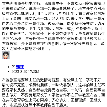
首先声明我是初中老师。我做班主任，不喜欢动用家长来搞卫
生来布置教室，请班干部一起来做事就得了。班主任早点对班
级布置作出规划，利用半天时间，打扫卫生，布置教室如黑板
上写字绘图，都交给班干部，能人都用起来，学生书写一是发
自内心二是亲切三是生动。教室地面、课桌椅干净整洁，该发
的书摆放整齐，卫生洁具到位，黑板上或ppt准备齐全，就可
以迎接开学了。劳烦家长，还不如劳烦学生，毕竟教师是师生
学习的场地，与家长何干？你班主任将家长都请到学校劳动，
布置教室，是不是有些“炫”的意图，做一次家长没有意见，多
次为之家长不恼怒才怪哩！，
#
7
翘楚
2023-8-29 17:26:14
布置教室需要班主任的激情与智慧。有些班主任，字写不好，
语句说不完整，懒得动脑筋，一味依靠别人，这样的班主任不
要说家长反感，自己都会觉得无地自容。一句话，自己发事自
己去做好，不要劳烦家长了！家校合作不在开学教室布置，而
在共同教育学生上同心同德，齐心协力，互相理解，互相支
持。布置黑板这等小事教师自己干起来。