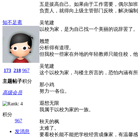
五是拔高自己。如果由于工作需要，偶尔加班
负责人，就得向上级主管部门反映，解决编制
知不足斋
吴笔建
以校为家，是为自己找一个美丽的说辞罢了。
翘楚
分析得有道理。
但我校一些家在外地的年轻教师只能住校，他
吴笔建
173
218
967
这个以校为家，与楼主所言的，恐怕内涵有所
主题
帖子
积分
那小鸡
努力~~各位。
高级会员
遐想无限
我属于以校为家的一族。
积分
967
秋天的枫
太难了。
发消息
要看校长能不能把学校经营成像家，有温馨感