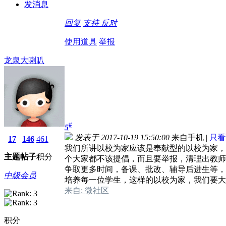
发消息
回复
支持
反对
使用道具
举报
龙泉大喇叭
#
5
发表于 2017-10-19 15:50:00
来自手机
|
只看
17
146
461
我们所讲以校为家应该是奉献型的以校为家，
主题
帖子
积分
个大家都不该提倡，而且要举报，清理出教师
争取更多时间，备课、批改、辅导后进生等，
中级会员
培养每一位学生，这样的以校为家，我们要大
来自: 微社区
积分