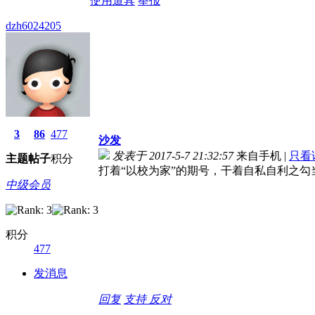
使用道具
举报
dzh6024205
3
86
477
沙发
发表于 2017-5-7 21:32:57
来自手机
|
只看
主题
帖子
积分
打着“以校为家”的期号，干着自私自利之
中级会员
积分
477
发消息
回复
支持
反对