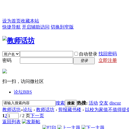
设为首页
收藏本站
快捷导航
开启辅助访问
切换到窄版
找回密码
自动登录
密码
立即注册
登录
扫一扫，访问微社区
论坛
BBS
搜索
热搜:
活动
交友
discuz
搜索
教师话坊
»
论坛
›
教师话坊
›
剪报藏书楼
›
以校为家值不值得提
1
2
/ 2 页
下一页
返回列表