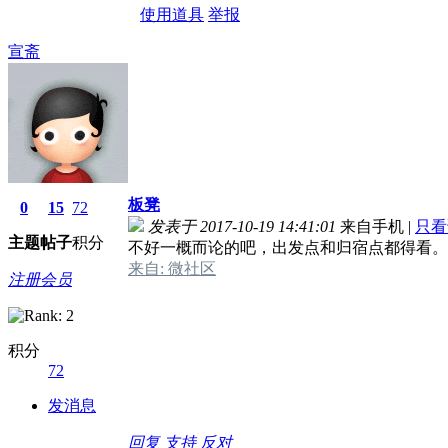
使用道具
举报
宣斋
板凳
0
15
72
发表于 2017-10-19 14:41:01
来自手机
|
只看
主题
帖子
积分
不好一概而论的吧，出发点和归宿点都得看。
来自: 微社区
注册会员
积分
72
发消息
回复
支持
反对