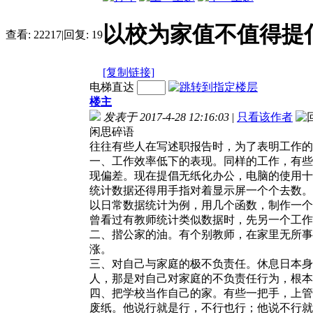
以校为家值不值得提
查看:
22217
|
回复:
19
[复制链接]
电梯直达
楼主
发表于 2017-4-28 12:16:03
|
只看该作者
闲思碎语
往往有些人在写述职报告时，为了表明工作的
一、工作效率低下的表现。同样的工作，有些
现偏差。现在提倡无纸化办公，电脑的使用十
统计数据还得用手指对着显示屏一个个去数。
以日常数据统计为例，用几个函数，制作一个
曾看过有教师统计类似数据时，先另一个工作
二、揩公家的油。有个别教师，在家里无所事
涨。
三、对自己与家庭的极不负责任。休息日本身
人，那是对自己对家庭的不负责任行为，根本
四、把学校当作自己的家。有些一把手，上管
废纸。他说行就是行，不行也行；他说不行就