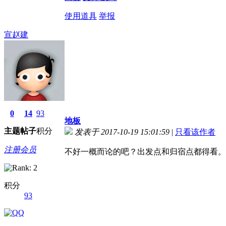
使用道具
举报
宣赵建
0
14
93
地板
主题
帖子
积分
发表于 2017-10-19 15:01:59
|
只看该作者
注册会员
不好一概而论的吧？出发点和归宿点都得看。
积分
93