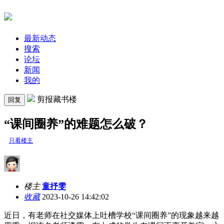
最新动态
搜索
论坛
新闻
我的
剪报藏书楼
回复
“课间圈养”的难题怎么破？
只看楼主
楼主
童抒雯
收藏
2023-10-26 14:42:02
近日，
有老师
在社交媒体上吐槽
学校
“
课间圈养
”的
现象越来越