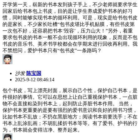
开学第一天，崭新的书本发到孩子手上，不少老师就要求学生
回家后给书本包上书皮，目的是让学生养成爱护书本的好习
惯，同时能够实现书本的循环利用。可是，现实是给书包书皮
的是家长，不少家长吐槽“包书皮堪比手机贴膜，有些书皮第
一次包不好，还容易把书本‘毁容’，压力山大！”另外，着重
要求包书皮的书本一般不会出现循环利用的现象，反而是不包
书皮的音乐书、美术书学校都会在学期末进行回收再利用。我
不禁想问，爱护书本只有“包书皮”一条路吗？
沙发
陈宝国
2025-9-12 08:46:14
包个书皮，写上漂亮封面，展示自己个性，保护自己书本，是
件很好的事情。它可以在思想上让自己重视保护书本，一点脏
物不会直接粘染到书本上，起到防止弄脏书本作用。 当然，
保护书本更重要的是要有强烈的爱书意识和良好的用书习惯，
比如书本不乱放；不扔在黑脏地方；阅读书本前要洗手；不在
书本上乱涂乱画；不胡乱揉折书本等等。有了爱书、护书的行
为，书本就会变得洁净、整齐起来。