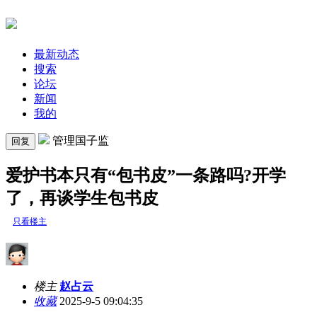
最新动态
搜索
论坛
新闻
我的
管理国子监
回复
爱护书本只有“包书皮”一条路吗?开学
了，再谈学生包书皮
只看楼主
楼主
赵占云
收藏
2025-9-5 09:04:35