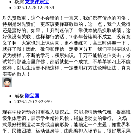
板凳
龙泉许东宝
2025-12-26 12:29:39
对先贤敬重，这个不会错的！一直来，我们都有传承的习俗，
特别是对先贤们，更应该要仰慕敬重的，这一点，我个人觉得
还是蛮好的。如果，上升到迷信了，靠供奉物品换取成绩，这
好像没有关联，这样都行的话，10多年苦读就不成立，没有意
义了啊！大家也别上课认真，更不要练习，高三时供奉一下，
就好了哦！因此，敬仰和迷信一定要区分开，我们平时要以先
贤为榜样，不断的学习，积累知识。千万不能搞迷信突击，考
试前到那些庙里拜佛，然后就想一个成绩。不单单学习上不能
这样，以后生活更不能这样，一定要用好方法论辩证法，真真
实实的做人！
地板
陈宝国
2026-2-20 23:23:59
现在学校运动会很重视入场仪式。它能增强活动气氛，提高班
级集体意识，展示学生精神风貌，铺垫运动会的举行。 入场
式最好根据运动本身或当前形势，能确定一个主题，如世界和
平、民族团结、运动健身等，由此编排入场节目，很好展示风