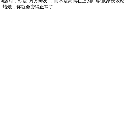
问题时，你是"对方辩友"，而不是高高在上的师尊;跟家长谈论
蚕、蜡烛，你就会变得正常了