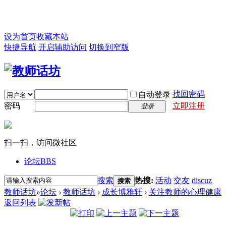
设为首页
收藏本站
快捷导航
开启辅助访问
切换到窄版
找回密码
自动登录
密码
立即注册
登录
扫一扫，访问微社区
论坛
BBS
搜索
热搜:
活动
交友
discuz
搜索
教师话坊
»
论坛
›
教师话坊
›
成长博雅轩
›
关注教师的心理健康
返回列表