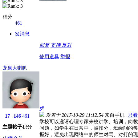
积分
461
发消息
回复
支持
反对
使用道具
举报
龙泉大喇叭
#
5
发表于 2017-10-29 11:12:54
来自手机
|
只看
17
146
461
学校可以邀请心理专家来校讲学、培训，向教
主题
帖子
积分
问题，如学生在日常中，被扣分，班级间的每
握好，避免出现网络中的师生对骂、对打的现