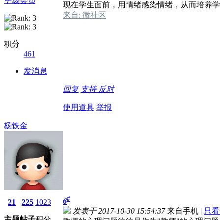
中级会员
现在学生面前，用情绪感染情绪，从而培养学
来自: 微社区
积分
461
发消息
回复
支持
反对
使用道具
举报
杨铁金
#
6
21
225
1023
发表于 2017-10-30 15:54:37
来自手机
|
只看
主题
帖子
积分