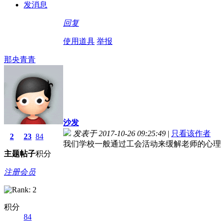
发消息
回复
使用道具
举报
那央青青
沙发
发表于 2017-10-26 09:25:49
|
只看该作者
2
23
84
我们学校一般通过工会活动来缓解老师的心理
主题
帖子
积分
注册会员
积分
84