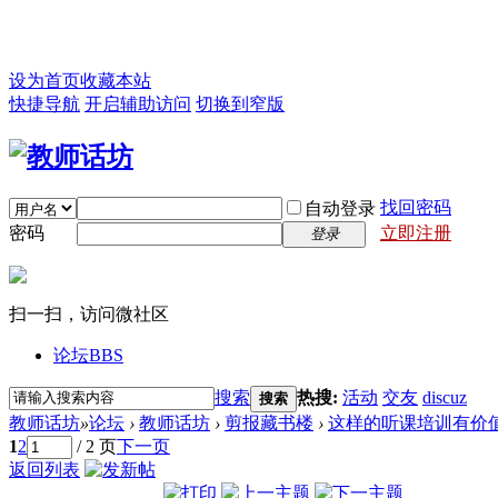
设为首页
收藏本站
快捷导航
开启辅助访问
切换到窄版
找回密码
自动登录
密码
立即注册
登录
扫一扫，访问微社区
论坛
BBS
搜索
热搜:
活动
交友
discuz
搜索
教师话坊
»
论坛
›
教师话坊
›
剪报藏书楼
›
这样的听课培训有价
1
2
/ 2 页
下一页
返回列表