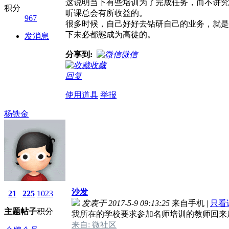
这说明当下有些培训为了完成任务，而不讲究
积分
听课总会有所收益的。
967
很多时候，自己好好去钻研自己的业务，就是
下未必都態成为高徒的。
发消息
分享到:
微信
收藏
回复
使用道具
举报
杨铁金
沙发
21
225
1023
发表于 2017-5-9 09:13:25
来自手机
|
只看
主题
帖子
积分
我所在的学校要求参加名师培训的教师回来
来自: 微社区