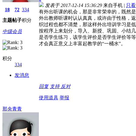
发表于 2017-12-14 15:36:29
来自手机
|
只看
18
72
334
有外出听课的机会，那是非常荣幸的，既然是
外出教师听课时认认真真，或许由于性格，返
主题
帖子
积分
织过程也都不清楚，那这样外出培训学习是低
按程序上来划分，导入、新授、巩固、小结几
中级会员
是否学生练习，该学生评价是否学生评价等等
才会真正意义上丰富起教学的“一桶水”。
积分
334
发消息
回复
支持
反对
使用道具
举报
那央青青