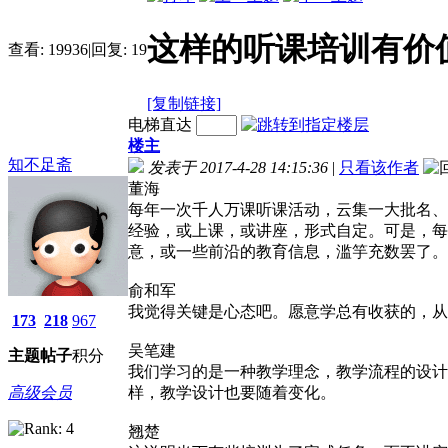
这样的听课培训有价
查看:
19936
|
回复:
19
[复制链接]
电梯直达
楼主
知不足斋
发表于 2017-4-28 14:15:36
|
只看该作者
董海
每年一次千人万课听课活动，云集一大批名、
经验，或上课，或讲座，形式自定。可是，每
意，或一些前沿的教育信息，滥竽充数罢了。
俞和军
我觉得关键是心态吧。愿意学总有收获的，从
173
218
967
吴笔建
主题
帖子
积分
我们学习的是一种教学理念，教学流程的设计
高级会员
样，教学设计也要随着变化。
翘楚