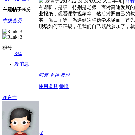
发表于 2017-12-14 14:03:51
来自手机
|
只看
有课听，是福！特别是老师，面对高速发展的
主题
帖子
积分
业报纸，观看课堂视频等，然后对照自己的教
实，混日子等。当遇到这样伪学术场面，首先
中级会员
现场如何不正规，但我们自己既然参加了，就
积分
334
发消息
回复
支持
反对
使用道具
举报
许东宝
#
6