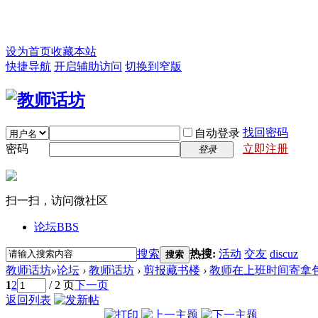
设为首页
收藏本站
快捷导航
开启辅助访问
切换到窄版
找回密码
自动登录
密码
立即注册
登录
扫一扫，访问微社区
论坛
BBS
搜索
热搜:
活动
交友
discuz
搜索
教师话坊
»
论坛
›
教师话坊
›
剪报藏书楼
›
教师在上班时间寄拿包
1
2
/ 2 页
下一页
返回列表