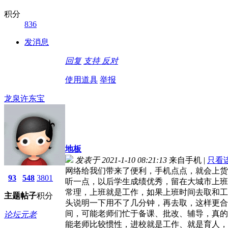
积分
836
发消息
回复
支持
反对
使用道具
举报
龙泉许东宝
地板
发表于 2021-1-10 08:21:13
来自手机
|
只看
网络给我们带来了便利，手机点点，就会上货
93
548
3801
听一点，以后学生成绩优秀，留在大城市上班
常理，上班就是工作，如果上班时间去取和工
主题
帖子
积分
头说明一下用不了几分钟，再去取，这样更合
间，可能老师们忙于备课、批改、辅导，真的
论坛元老
能老师比较惯性，进校就是工作、就是育人，