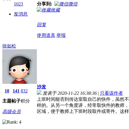
1023
分享到:
微信
收藏
发消息
回复
使用道具
举报
徐如松
沙发
10
141
832
发表于 2020-11-22 16:38:36
|
只看该作者
上班时间能否到传达室取自己的快件，虽然不
主题
帖子
积分
样的。从另一个角度讲，经常取快件的教师，
区域，便于教师上下班时段取件或寄件。这样
高级会员