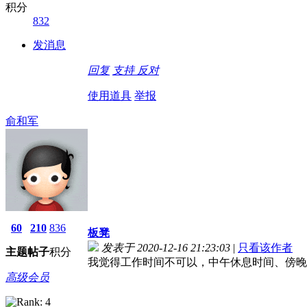
积分
832
发消息
回复
支持
反对
使用道具
举报
俞和军
60
210
836
板凳
发表于 2020-12-16 21:23:03
|
只看该作者
主题
帖子
积分
我觉得工作时间不可以，中午休息时间、傍晚
高级会员