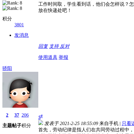
工作时间取，学生看到话，他们会怎样说？怎
放在快递处吧！
积分
3801
发消息
回复
支持
反对
使用道具
举报
骄阳
2
37
206
#
5
发表于 2021-2-25 18:55:09
来自手机
|
只看
主题
帖子
积分
首先，劳动纪律是指人们在共同劳动过程中，