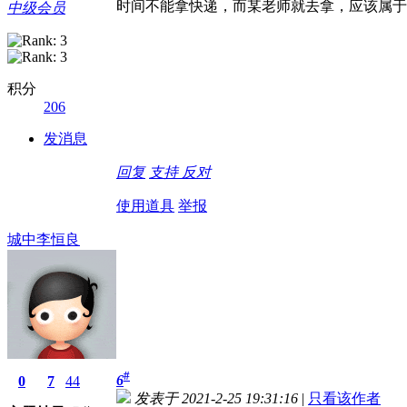
时间不能拿快递，而某老师就去拿，应该属于
中级会员
积分
206
发消息
回复
支持
反对
使用道具
举报
城中李恒良
#
6
0
7
44
发表于 2021-2-25 19:31:16
|
只看该作者