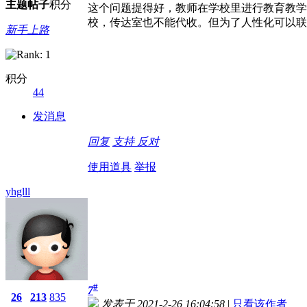
主题
帖子
积分
这个问题提得好，教师在学校里进行教育教学
校，传达室也不能代收。但为了人性化可以联
新手上路
积分
44
发消息
回复
支持
反对
使用道具
举报
yhglll
#
7
26
213
835
发表于 2021-2-26 16:04:58
|
只看该作者