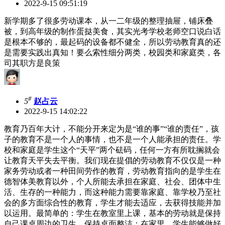
2022-9-15 09:51:19
新学期多了很多劳动课本，从一二年级的整理抽屉，铺床叠
被，到高年级的制作蛋挞美食，其实光考学校老师空口说白话
是根本不够的，最起码的设备都不健全，所以劳动教育真的还
是需要实践出真知！要么索性细分两类，校园类和家庭类，各
司其职方是良策
#
5
赵占云
2022-9-15 14:02:22
教育乃百年大计，不能分开来定为是“谁的事”“谁的责任”，孩
子的教育不是一个人的事情，也不是一个人能承担的责任。学
校和家庭是学生这个“天平”两个砝码，任何一方有所耽搁就会
让教育天平失去平衡。我们现在提倡的劳动教育不仅仅是一种
家务劳动或者一种田间劳作的教育，劳动教育指向的是学生在
德智体美教育以外，个人所能去承担在家庭、社会、团体中生
活、生存的一种能力，而这种能力需要靠家庭、靠学校乃至社
会的多方面综合性的教育，学生才能去适应，去获得技能并加
以运用。最简单的：学生在教室里上课，基本的劳动就是保持
自己课桌周边的卫生，保持桌面整洁；在家里，学生能够做好