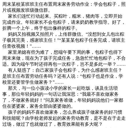
周末某校某班班主任布置周末家务劳动作业：学会包粽子，照
片或视频发班级微信群。
家长们连忙行动起来。买粽叶，糯米，猪肉等，立即开始
完成作业。年轻家长不会包粽子，请来奶奶教学指导。好了，
折腾一个上午，终于包出像样的粽子。
妈妈又拍视频又拍照片，上传群微信。“没想到女儿包出粽
子极其完美，感谢班主任！”“某某某包粽子任务完成，请班主
任查收视频！”……
家里弟媳有些为难了，想端午要下周的事，包粽子也得下
周末来做，现在为了孩子完成任务，急急忙忙地包粽子，不合
适。因为端午节时还得再包一次粽子，岂不是多此一举？……
有人疑惑了：自己家孩子会包粽子，为什么感谢班主任？
是班主任布置劳动任务吗？还有人说：“包粽子也是作业，学
校里还要管学生做家务？”……
那天，与一位小孩读小学的家长一起吃饭，谈及生活琐
事，那位年轻妈妈的一句话让我深思：“我最不喜欢做家务
了，不做家务就好！”问及家务谁做，年轻妈妈说他们一家都
住在婆婆家，家务全部由婆婆做的。
孩子的妈妈不喜欢做家务，怎么养成孩子做家务的好习惯
和技能呢？由学校老师发起的家务劳动教育，是不是在于走走
过场，做过了也就做过了，教育效果能有多大呢？