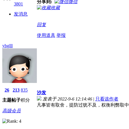
分享到:
微信
3801
收藏
发消息
回复
使用道具
举报
yhglll
26
213
835
沙发
发表于 2022-9-6 12:14:46
|
只看该作者
主题
帖子
积分
凡事皆有取舍，提防过犹不及，权衡利弊取中
高级会员