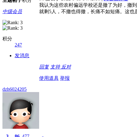
主题
帖子
积分
我认为这些农村偏远学校还是撤了为好，撤到
中级会员
就剩5人，不撤也得撤，长痛不如短痛。这也
积分
247
发消息
回复
支持
反对
使用道具
举报
dzh6024205
3
86
477