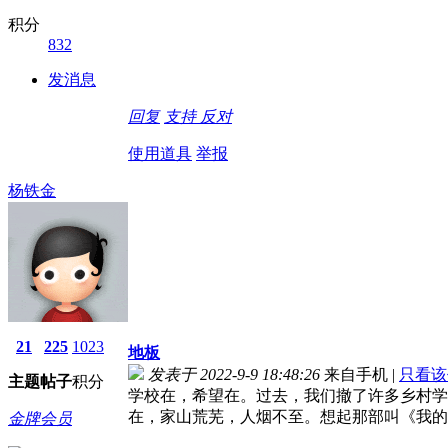
积分
832
发消息
回复
支持
反对
使用道具
举报
杨铁金
21
225
1023
地板
发表于 2022-9-9 18:48:26
来自手机
|
只看该
主题
帖子
积分
学校在，希望在。过去，我们撤了许多乡村学
在，家山荒芜，人烟不至。想起那部叫《我的
金牌会员