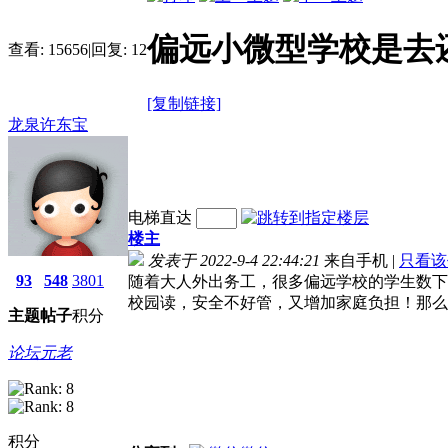
偏远小微型学校是去
查看:
15656
|
回复:
12
[复制链接]
龙泉许东宝
电梯直达
楼主
发表于 2022-9-4 22:44:21
来自手机
|
只看该
93
548
3801
随着大人外出务工，很多偏远学校的学生数下
校园读，安全不好管，又增加家庭负担！那么
主题
帖子
积分
论坛元老
积分