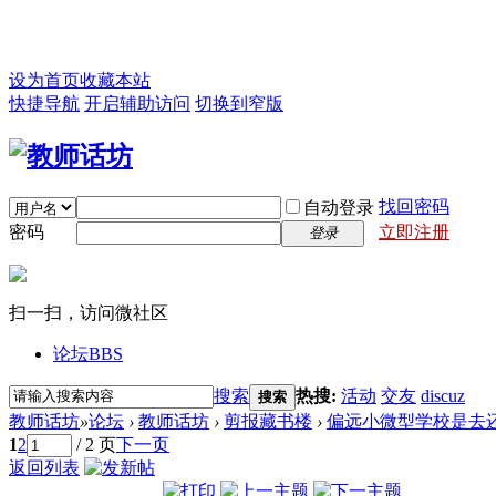
设为首页
收藏本站
快捷导航
开启辅助访问
切换到窄版
找回密码
自动登录
密码
立即注册
登录
扫一扫，访问微社区
论坛
BBS
搜索
热搜:
活动
交友
discuz
搜索
教师话坊
»
论坛
›
教师话坊
›
剪报藏书楼
›
偏远小微型学校是去还是
1
2
/ 2 页
下一页
返回列表