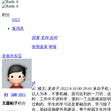
积分
1023
发消息
回复
支持
反对
使用道具
举报
龙泉许东宝
#
5
楼主
|
发表于 2022-9-10 00:29:41
来自手机
|
以人为本，不要机械、急功近利的一刀切，这
93
548
3801
时，工作中不讲科学，遇到一丁点困难就软弱
主题
帖子
积分
过剩的。学生的学习还是要融合的，学习除了
合，基础设施硬件再建设，整个校园文化环境