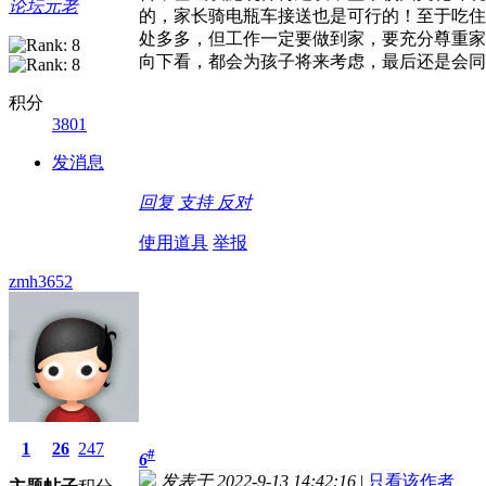
论坛元老
的，家长骑电瓶车接送也是可行的！至于吃住
处多多，但工作一定要做到家，要充分尊重家
向下看，都会为孩子将来考虑，最后还是会同
积分
3801
发消息
回复
支持
反对
使用道具
举报
zmh3652
1
26
247
#
6
发表于 2022-9-13 14:42:16
|
只看该作者