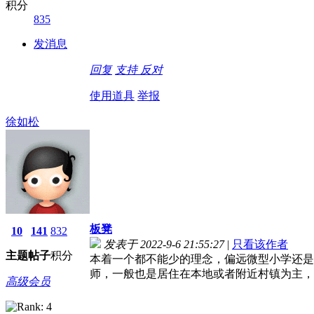
积分
835
发消息
回复
支持
反对
使用道具
举报
徐如松
板凳
10
141
832
发表于 2022-9-6 21:55:27
|
只看该作者
主题
帖子
积分
本着一个都不能少的理念，偏远微型小学还是
师，一般也是居住在本地或者附近村镇为主，
高级会员