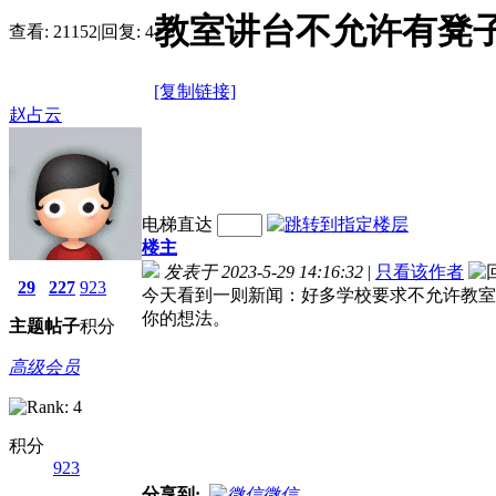
教室讲台不允许有凳
查看:
21152
|
回复:
4
[复制链接]
赵占云
电梯直达
楼主
发表于 2023-5-29 14:16:32
|
只看该作者
29
227
923
今天看到一则新闻：好多学校要求不允许教室
你的想法。
主题
帖子
积分
高级会员
积分
923
分享到:
微信