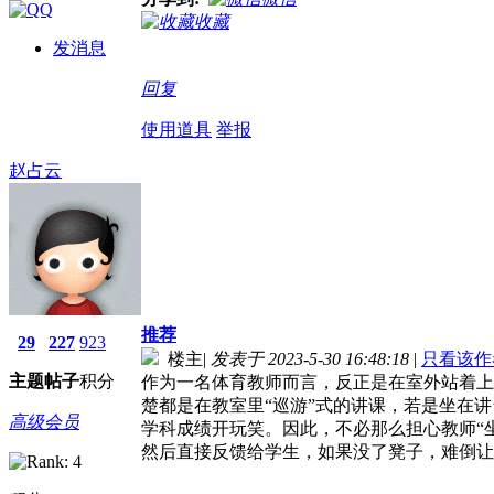
收藏
发消息
回复
使用道具
举报
赵占云
推荐
29
227
923
楼主
|
发表于 2023-5-30 16:48:18
|
只看该作
主题
帖子
积分
作为一名体育教师而言，反正是在室外站着上
楚都是在教室里“巡游”式的讲课，若是坐在
高级会员
学科成绩开玩笑。因此，不必那么担心教师“
然后直接反馈给学生，如果没了凳子，难倒让