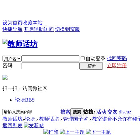
设为首页
收藏本站
快捷导航
开启辅助访问
切换到窄版
找回密码
自动登录
密码
立即注册
登录
扫一扫，访问微社区
论坛
BBS
搜索
热搜:
活动
交友
discuz
搜索
教师话坊
»
论坛
›
教师话坊
›
管理国子监
›
教室讲台不允许有凳
返回列表