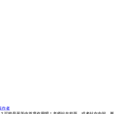
该作者
？可能是平等中首席作用吧！老师站在前面，或者站在中间，更