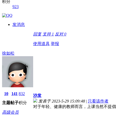
积分
923
发消息
回复
支持
1
反对
0
使用道具
举报
徐如松
10
141
832
沙发
发表于 2023-5-29 15:09:48
|
只看该作者
主题
帖子
积分
对于年轻、健康的教师而言，上课当然不提倡
高级会员