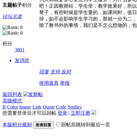
主题
帖子
积分
吧！正因教师站，学生坐，教学效果好，所以
凳子，有些时候是学生要的，如课间时，值日
论坛元老
掉，如不会影响学生学习的，那就一分为二，
除了教书外的事情，我们是不怎么想做的，包
积分
3801
发消息
回复
支持
反对
使用道具
举报
返回列表
高级模式
B
Color
Image
Link
Quote
Code
Smilies
您需要登录后才可以回帖
登录
|
立即注册
本版积分规则
回帖后跳转到最后一页
发表回复