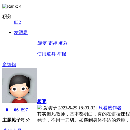
积分
832
发消息
回复
支持
反对
使用道具
举报
俞铁钢
板凳
发表于 2023-5-29 16:03:01
|
只看该作者
0
66
897
其实但凡教师，基本都明白，真的在讲授课程
主题
帖子
积分
凳子，不用一刀切。如遇到身体不适的老师，