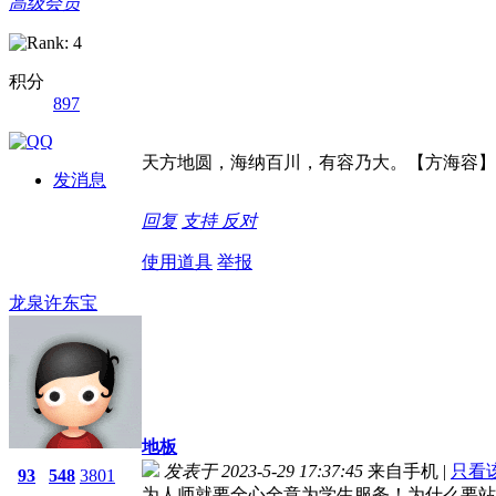
高级会员
积分
897
天方地圆，海纳百川，有容乃大。【方海容】
发消息
回复
支持
反对
使用道具
举报
龙泉许东宝
地板
发表于 2023-5-29 17:37:45
来自手机
|
只看
93
548
3801
为人师就要全心全意为学生服务！为什么要站