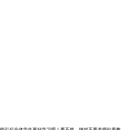
能引起全体学生更好学习吧！要不然，绝对不要老师站着教