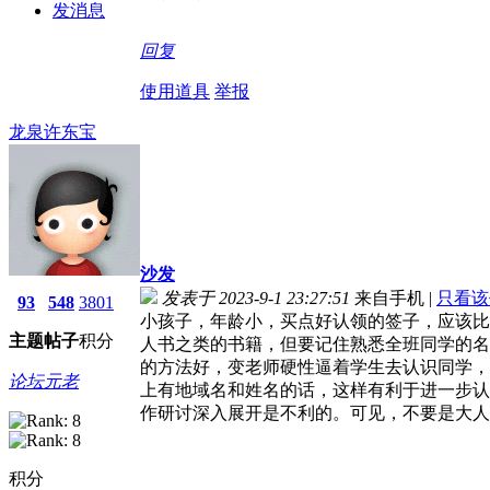
发消息
回复
使用道具
举报
龙泉许东宝
沙发
发表于 2023-9-1 23:27:51
来自手机
|
只看该
93
548
3801
小孩子，年龄小，买点好认领的签子，应该比
主题
帖子
积分
人书之类的书籍，但要记住熟悉全班同学的名
的方法好，变老师硬性逼着学生去认识同学，
论坛元老
上有地域名和姓名的话，这样有利于进一步认
作研讨深入展开是不利的。可见，不要是大人
积分