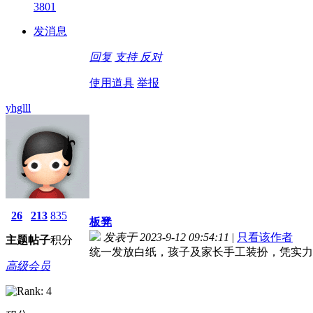
3801
发消息
回复
支持
反对
使用道具
举报
yhglll
26
213
835
板凳
发表于 2023-9-12 09:54:11
|
只看该作者
主题
帖子
积分
统一发放白纸，孩子及家长手工装扮，凭实力
高级会员