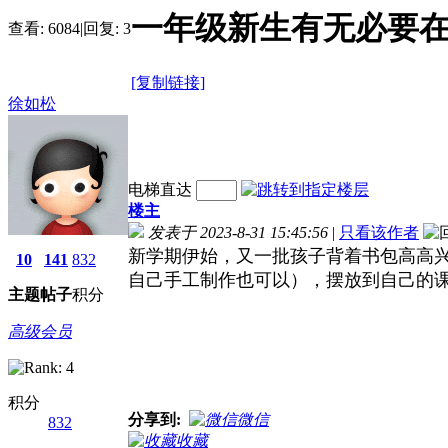
一年级新生有无必要在
查看:
6084
|
回复:
3
[复制链接]
徐如松
电梯直达
楼主
发表于 2023-8-31 15:45:56
|
只看该作者
新学期伊始，又一批孩子背着书包高高兴
10
141
832
自己手工制作也可以），摆放到自己的
主题
帖子
积分
高级会员
积分
分享到:
微信
832
收藏