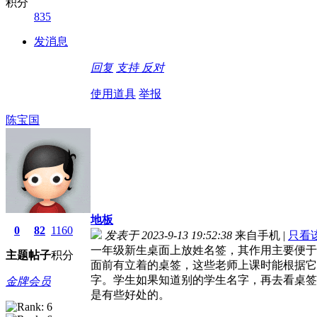
积分
835
发消息
回复
支持
反对
使用道具
举报
陈宝国
地板
0
82
1160
发表于 2023-9-13 19:52:38
来自手机
|
只看
一年级新生桌面上放姓名签，其作用主要便于
主题
帖子
积分
面前有立着的桌签，这些老师上课时能根据它
字。学生如果知道别的学生名字，再去看桌签
金牌会员
是有些好处的。