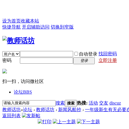
设为首页
收藏本站
快捷导航
开启辅助访问
切换到窄版
找回密码
自动登录
密码
立即注册
登录
扫一扫，访问微社区
论坛
BBS
搜索
热搜:
活动
交友
discuz
搜索
教师话坊
»
论坛
›
教师话坊
›
新闻风船抄
›
一年级新生有无必要在课
返回列表