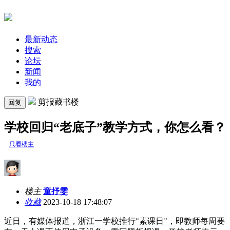
最新动态
搜索
论坛
新闻
我的
剪报藏书楼
回复
学校回归“老底子”教学方式，你怎么看？
只看楼主
楼主
童抒雯
收藏
2023-10-18 17:48:07
近日，有媒体报道，
浙江一学校推行
素课日
，即教师每周要
“
”