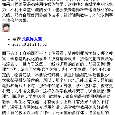
如果老师整堂课都使用多媒体教学，这往往会束缚学生的想象
力，不利于课堂生成的发生，也会失去老师板书这道靓丽的风
景线。只有合理使用多媒体技术，进行辅助教学，才能取到事
半功倍的效果。
推荐
龙泉许东宝
2023-10-21 21:15:52
回不去了！真的回不去了！你看看，随便到哪所学校，哪个教
室，全都是现代化的设备！没有这些设备，拼命的想方设法筹
措添置，一旦有了这些，一线老师用的好好的，却要回到“素
课”年代，怎么回的去呢？之前，为什么要素课，那个年代决
定的，物资短缺，不要说幻灯机，就是用油墨刻试卷也很少，
大家都要排队等侯的。所以，那个年代也只能上素课，只能靠
老师独角戏！不过，那个年代老师朴素、学生也朴素、教材更
朴素，几乎语文数学，这样的教学也就朴素了，课也就是“素
课”。而现在，学生聪明，教材多，很多的课都要用视听辅助
教学，学生才有兴趣，才有玩头，上课才有效果！讲的不好
听，课堂上有网络媒介运用的话，课堂教学效果确实好很多
的！有的教师以为有了课件，完全依赖多媒体，过度运用的