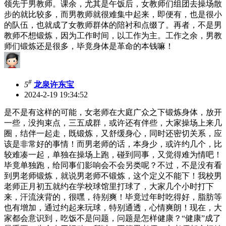
领先于男教师。课余，尤其是午饭后，女教师们组团去操场散
步的就比较多，而男教师就很难集中起来，即便有，也是很小
的队伍，也就成了女教师群体的陪衬和点缀了。再者，不是男
教师不想锻炼，因为工作时间，以工作为主。工作之余，男教
师们锻炼还是很多，毕竟身体是革命的本钱嘛！
#
5
龙泉许东宝
2024-2-19 19:34:52
是不是有这样的可能，女老师在大庭广众之下锻炼身体，放开
一些，没拘束点，三五成群，或许还有伴些，大家操场上来几
圈，结伴一起走，既锻炼，又舒缓身心，同时还密切关系，应
该是非常好的事情！而男老师的话，本身少，或许约几个，比
较难凑一起，单独在操场上跑，碰到同事，又觉得难为情吧！
毕竟单独跑，给同事们影响会不会另类呢？不过，不是没有看
到男老师锻炼，就说男老师不锻炼，这个定义不能下！我校男
老师正月初五就约在学校球馆里打球了，大家几个小时打下
来，汗流浃背的，很嘿，待别爽！毕竟过年时吃得好，脂肪等
也有增加，通过约起来玩球，特别通透，心情爽朗！现在，大
家都会意识到，吃饭不是问题，问题是怎样健康？“健康”成了