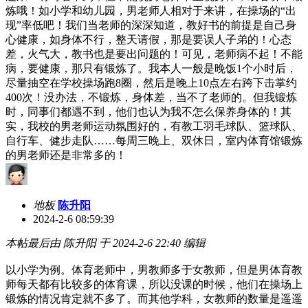
炼哦！如小学和幼儿园，男老师人相对于来讲，在操场的“出
现”率低吧！我们当老师的深深知道，教好书的前提是自己身
心健康，如身体不行，整天请假，那是要误人子弟的！心态
差，火气大，教书也是要出问题的！可见，老师病不起！不能
病，要健康，那只有锻炼了。我本人一般是晚饭1个小时后，
尽量抽空在学校操场跑8圈，然后是晚上10点左右跨下击掌约
400次！没办法，不锻炼，身体差，当不了老师的。但我锻炼
时，同事们都遇不到，他们也认为我不怎么保养身体的！其
实，我校的男老师运动氛围好的，有教工羽毛球队、篮球队、
自行车、健步走队……每周三晚上、双休日，室内体育馆锻炼
的男老师还是非常多的！
地板
陈升阳
2024-2-6 08:59:39
本帖最后由 陈升阳 于 2024-2-6 22:40 编辑
以小学为例。体育老师中，男教师多于女教师，但是男体育教
师每天都有比较多的体育课，所以没课的时候，他们在操场上
锻炼的情况肯定就不多了。而其他学科，女教师的数量是遥遥